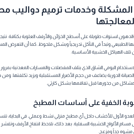
لمشكلة وخدمات ترميم دواليب مط
معالجتها
 والدهون لسنوات طويلة على أسطح الخزائن والأرفف العلوية بكثافة. نتيج
ا الطبيعي وتبدأ في التآكل تدريجياً وبشكل ملحوظ. كما أن التعرض الم
 تلف الهياكل الخشبية الأساسية.
الاستخدام اليومي الشاق الذي يتلف المفصلات والمسارات المعدنية بمرور
الصيانة الدورية يضاعف من حجم الأضرار المستقبلية ويزيد تكلفتها. ومن هن
مشاكل من جذورها قبل تفاقمها بشكل كارثي.
طوبة الخفية على أساسات المطبخ
العدو الأول للأخشاب داخل أي مطبخ منزلي نشط وعملي. في البداية، تتسر
مسام الألواح الخشبية السفلية. بعد ذلك، نلاحظ انتفاخ الأرفف وتقشر 
 مشوه جداً ومزعج.