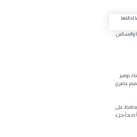
والبساتين
كنك توفير
تصميم عصري
 يحافظ على
ديداً بجزء