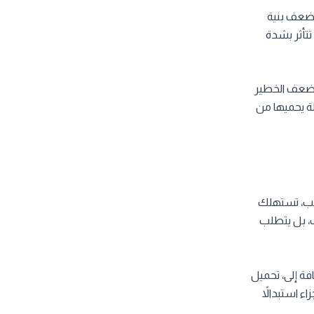
 تضعف بنية
تأثر بشدة
الضعف الخطير
لة يحميها من
سبب، تستهلك
، بل يتطلب
فة إلى، تحميل
ء استبدالاً