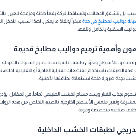
 بل تتشقق الدهانات وتتساقط تاركة بقعاً داكنة ومزعجة للعين. بالتأكي
انة دواليب المطبخ في جدة
مبكراً لإنقاذ ما يمكن. لهذا السبب، التدخل ا
دواليب السفلية بالكامل وتلفها.
هون وأهمية ترميم دواليب مطابخ قديمة
رة تلتصق بالأسطح وتكوّن طبقة صلبة وعنيدة بمرور السنوات الطويلة. با
ه الطبقات باستخدام المنظفات المنزلية العادية أو التقليدية. لذلك،
شب بجدة ضرورة ملحة لاستعادة نظافتها الأصلية.
لشحوم يجذب الغبار ويسد مسام الخشب الطبيعي تماماً. في المقابل، يؤد
 المشرقة وتغير ملمس الأسطح الخارجية. بالطبع، التخلص من هذه الروا
نظيف صناعية متخصصة وقوية.
تدريجي لطبقات الخشب الداخلية