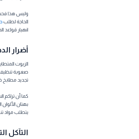
وليس هذا فحسب،
الحاجة لطلب
صي
انهيار قواعد ال
أضرار الد
الزيوت المتطاي
صعوبة تنظيف هذ
تجديد مطابخ خ
كما أن تراكم ا
بهتان الألوان
يتطلب مواد ت
التآكل ال