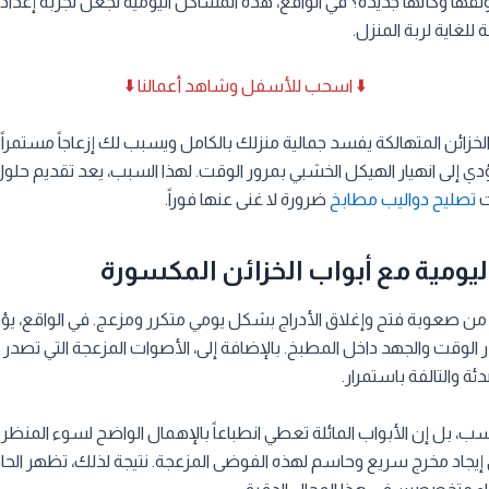
ونقها وكأنها جديدة؟ في الواقع، هذه المشاكل اليومية تجعل تجربة إعداد
لغاية لربة المنزل.
⬇️ اسحب للأسفل وشاهد أعمالنا ⬇️
الخزائن المتهالكة يفسد جمالية منزلك بالكامل ويسبب لك إزعاجاً مستمراً
ي إلى انهيار الهيكل الخشبي بمرور الوقت. لهذا السبب، يعد تقديم حلول
ت
تصليح دواليب مطابخ
ضرورة لا غنى عنها فوراً.
اليومية مع أبواب الخزائن المكسورة
 من صعوبة فتح وإغلاق الأدراج بشكل يومي متكرر ومزعج. في الواقع، يؤ
الوقت والجهد داخل المطبخ. بالإضافة إلى، الأصوات المزعجة التي تصدر
ة والتالفة باستمرار.
 بل إن الأبواب المائلة تعطي انطباعاً بالإهمال الواضح لسوء المنظر.
في إيجاد مخرج سريع وحاسم لهذه الفوضى المزعجة. نتيجة لذلك، تظهر الحاج