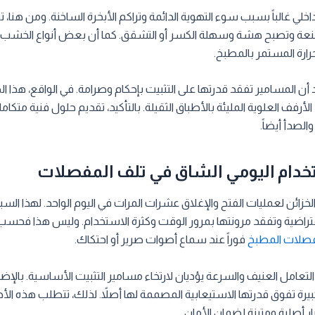
اخلي غالباً بسبب سوء التهوية الدائمة وتراكم الأبخرة الساخنة. ومن هنا،
عة وتصبح هشة وسهلة الكسر أو التشقق. كما أن بعض أنواع الخشب ت
حرارة المستمر بالمطبخ.
د أن المسامير تفقد قدرتها على التثبيت بإحكام وصرامة. في الواقع، هذا 
رفف العلوية المليئة بالأطباق الثقيلة. بالتأكيد، تقديم حلول فنية متكام
الصدأ أيضاً.
تخدام اليومي الشاق في تلف المفصلات
خزائن لعمليات الفتح والإغلاق عشرات المرات في اليوم الواحد. لهذا ال
تراضية وتفقد مرونتها بمرور الوقت وكثرة الاستخدام. وليس هذا فحسب
صلات المطبخ
فوراً عند سماع أصوات صرير أو احتكاك.
التعامل العنيف والسرعة يؤديان لارتخاء مسامير التثبيت الأساسية. بالإضا
كبيرة تفوق قدرتها الاستيعابية المصممة لها أصلاً. لذلك، تتطلب هذه الأجزا
ار أصلية ومتينة لضمان الأمان.