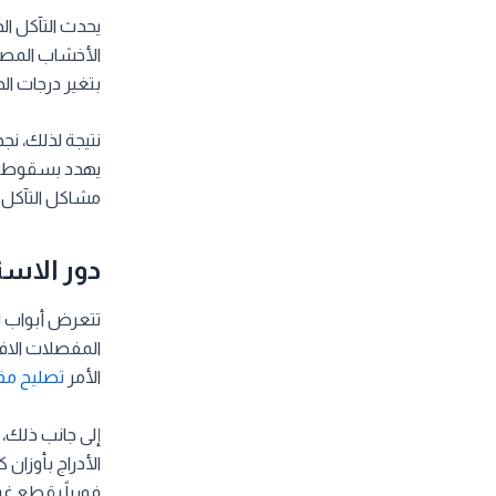
يحدث التآكل الد
الأخشاب المصن
بتغير درجات ال
نتيجة لذلك، نج
يهدد بسقوط الأ
مشاكل التآكل و
دور الاس
تتعرض أبواب ال
المفصلات الاف
الأمر
تصليح مف
إلى جانب ذلك، 
الأدراج بأوزان 
فورياً بقطع غي