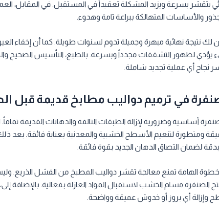
ي يتقشر بسرعة ويزيد المشكلة تعقيداً في المستقبل. في المقابل، العمل
لجذور والأساسات المتهالكة ببراعة تامة وهدوء.
لك نتيجة نهائية مبهرة وجميلة تدوم لسنوات طويلة. كما أن إخفاء الع
ء يؤدي لظهور التشققات مجدداً وبسرعة. بالطبع، التأسيس الصحيح وا
نجاح أي عملية تجديد شاملة.
نفرة في ترميم دواليب مطابخ قديمة قبل ال
نفرة أساسية وضرورية لإزالة الطبقات التالفة والدهانات القديمة تماماً.
قة ومتطورة لتنعيم الأسطح الخشبية والمعدنية بعناية فائقة. بعد ذلك
بدقة لضمان التصاق الدهان الجديد بقوة فائقة.
الخطوة الهامة تمنع معالجة تقشر دواليب المطبخ من الفشل الذريع. ول
الصنفرة مسام الخشب لاستقبال المواد العازلة بفعالية. بالإضافة إلى، 
وإزالة أي بروز أو خدوش عميقة وواضحة.