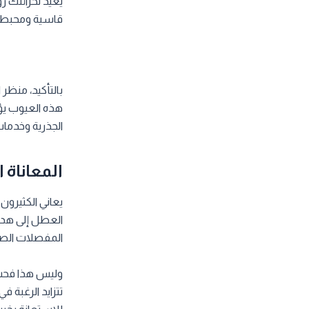
يعيد لخزائنك ر
قاسية ومحبطة ل
بالتأكيد، منظر 
هذه العيوب يؤد
الجذرية وخدما
المعاناة 
يعاني الكثيرون
العطل إلى هدر 
المفصلات الصدئ
وليس هذا فحسب،
تتزايد الرغبة 