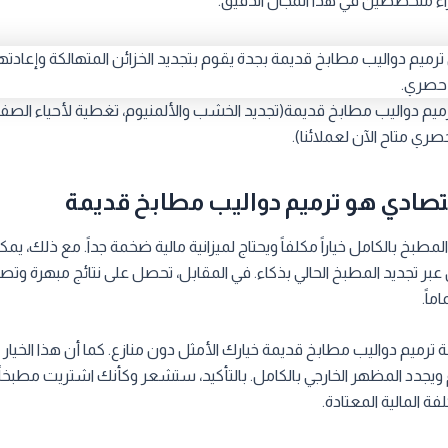
اء متخصصين في هذا المجال الدقيق.
م دواليب مطابخ قديمة(تجديد الخشب والألمنيوم، تغطية لأحياء الصفا 
صري متاح الآن لعملائنا).
تصادي هو ترميم دواليب مطابخ قديمة
لمطبخ بالكامل خياراً مكلفاً ويحتاج لميزانية مالية ضخمة جداً. مع ذلك، يم
ل عبر تجديد المطبخ الحالي بذكاء. في المقابل، تحصل على نتائج مبهرة و
اً.
 ترميم دواليب مطابخ قديمة خيارك الأمثل دون منازع. كما أن هذا الخيار
ويجدد المظهر الخارجي بالكامل. بالتأكيد، ستشعر وكأنك اشتريت مطبخاً ج
ة المالية المعتادة.