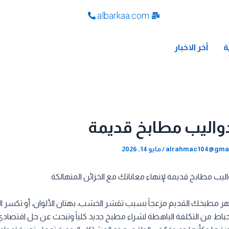
albarkaa.com
ة
أخر الاخبار
دواليب مطابخ قديمة
alrahmac104@gma
/
مايو 14, 2026
ليب مطابخ قديمة لإنهاء معاناتك مع الخزائن المتهالكة
مطبخك القديم مزعجاً بسبب تقشر الخشب، بهتان الألوان، أو تكسر 
باط من التكلفة الباهظة لشراء مطبخ جديد كلياً وتبحث عن حل اقتصادي