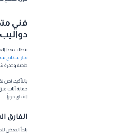
فني متخ
دواليب 
يتطلب هذا العم
نجار مطابخ بجد
خاصة وحذرة ش
بالتأكيد، نحن 
حماية أثاث من
الشاق فوراً.
الفارق ال
يلجأ البعض للط