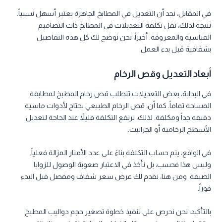
في المقابل، نجد أن التعديل في المطابخ الجاهزة يعتبر أسهل نسبياً.
نتيجة لذلك، تقل تكلفة التعديلات في المطابخ ذات التصاميم
القياسية والمعروفة. أخيراً، نحن نوضح لك كل هذه التفاصيل
بشفافية قبل بدء العمل.
أبعاد التعديل وقص الرخام
في البداية، بعض التعديلات تتطلب قص رخام المطبخ لمطابقة
المساحة تماماً. كما أن، قص الرخام الطبيعي يحتاج لأدوات ماسية
دقيقة جداً ومكلفة. لذلك، ترتفع التكلفة قليلاً عند الحاجة لتعديل
الأسطح الرخامية أو الجرانيت.
في الواقع، يتم حساب التكلفة بناءً على عدد الأمتار المزالة فعلياً.
وليس هذا فحسب، بل نأخذ في الاعتبار صعوبة الوصول للزوايا
الضيقة. ومن هنا، نقدم لك عرض سعر شفاف ومفصل قبل البدء
فوراً.
بالتأكيد، نحن نحرص على تنفيذ خطوة تصغير حجم دواليب المطبخ