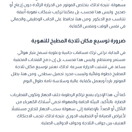
بسهولة. نتيجة لذلك، يتخلص الموتور من الحرارة الزائدة دون إزعاج أو
ضجيج. وليس هذا فحسب، بل يمكننا تركيب شبكات تهوية أنيقة
تتناسب مع الديكور. ومن هنا، نحافظ على الجانب الوظيفي والجمالي
في نفس الوقت وبنفس الكفاءة.
ضرورة توسيع مكان ثلاجة المطبخ للتهوية
في البداية، نراعي ترك مسافات جانبية وعلوية تسمح بتيار هوائي
مستمر ومنتظم. وليس هذا فحسب، بل إن دمج الفتحات المخفية
يساعد في تشتيت الحرارة بسرعة. لذلك، نعتبر توسيع مكان ثلاجة
المطبخ خطوة وقائية وليست مجرد تجميل سطحي. ومن هنا، يظل
الموتور بارداً ويعمل بكفاءة عالية وسلاسة تامة طوال اليوم.
كما أن، هذا الإجراء يمنع تراكم الرطوبة خلف الجهاز وتكون الفطريات
الضارة. بالتأكيد، البيئة الجافة والمهواة تحمي أسلاك الكهرباء من
التآكل أو الصدأ. بالإضافة إلى، سهولة سحب الجهاز للخارج مستقبلاً
لأغراض الصيانة أو التنظيف الدوري. نتيجة لذلك، تتجنب الاحتكاك
العنيف بين جوانب الثلاجة وحواف الدواليب الصلبة.