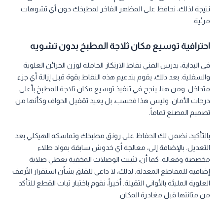
نتيجة لذلك، نحافظ على المظهر الفاخر لمطبخك دون أي تشوهات
مرئية.
احترافية توسيع مكان ثلاجة المطبخ بدون تشويه
في البداية، يدرس الفني نقاط الارتكاز الحاملة لوزن الخزائن العلوية
والسفلية. بعد ذلك، يقوم بتدعيم هذه النقاط بقوة قبل إزالة أي جزء
متداخل. ومن هنا، ينجح في تنفيذ توسيع مكان ثلاجة المطبخ بأعلى
درجات الأمان. وليس هذا فحسب، بل يعيد تقفيل الحواف وكأنها من
تصميم المصنع تماماً.
بالتأكيد، نضمن لك الحفاظ على رونق مطبخك وتماسكه الهيكلي بعد
التعديل. بالإضافة إلى، معالجة أي خدوش سابقة بمواد طلاء
مخصصة وفعالة. كما أن، تثبيت الوصلات المخفية يعطي صلابة
إضافية للمقاطع المعدلة. لذلك، لا داعي للقلق بشأن استقرار الأرفف
العلوية المليئة بالأواني الثقيلة. أخيراً، نقوم باختبار ثبات القطع للتأكد
من متانتها قبل مغادرة المكان.