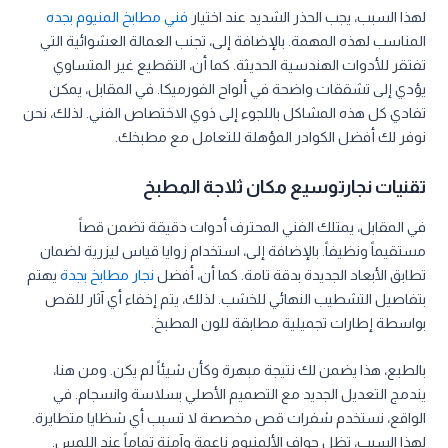
لهذا السبب، يجب الحذر الشديد عند اختيار
فني مطابخ المنيوم بجده
المناسب لهذه المهمة. بالإضافة إلى، تجنب العمالة العشوائية التي
تفتقر للأدوات الهندسية الحديثة. كما أن، التقطيع غير المتساوي
يؤدي إلى تشققات واضحة في ألواح الفورميكا. في المقابل، يمكن
تفادي كل هذه المشاكل باللجوء إلى ذوي الاختصاص الفني. لذلك، نحن
نوفر لك أفضل الكوادر المؤهلة للتعامل مع مطبخك.
تقنيات نجارتوسيع مكان ثلاجة المطبخ
في المقابل، يمتلك الفني المحترف أدوات دقيقة تضمن قصاً
مستقيماً ونظيفاً. بالإضافة إلى، استخدام زوايا قياس ليزرية لضمان
تطابق الأبعاد الجديدة بدقة تامة. كما أن، أفضل
نجار مطابخ بجدة
يهتم
بتفاصيل التشطيب النهائي للخشب. لذلك، يتم إخفاء أي آثار للقص
بواسطة إطارات تجميلية مطابقة للون المطبخ.
بالطبع، هذا يضمن لك نتيجة مبهرة وكأن شيئاً لم يكن. ومن هنا،
يندمج التعديل الجديد مع التصميم الأصلي بسلاسة وانسجام. في
الواقع، نستخدم شفرات قص مخصصة لا تسبب أي شظايا متطايرة.
لهذا السبب، تظل حواف الألمنيوم ناعمة وآمنة تماماً عند اللمس.