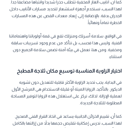
كما أن، أنابيب الغاز المخفية تتطلب حذراً شديداً وانتباهاً مضاعفاً جداً.
لهذا السبب، نستخدم أجهزة استشعار لتحديد مسارات الأنابيب داخل
الجدران بدقة. بالإضافة إلى، إبعاد معدات القص عن هذه المسارات
الخطرة تماماً ونهائياً.
في الواقع، سلامة أسرتك ومنزلك تقع في قمة أولوياتنا واهتماماتنا
الفنية. وليس هذا فحسب، بل نتأكد من عدم وجود تسريبات سابقة
ومخفية. ومن هنا، نعمل في بيئة آمنة تضمن سلامة الجميع دون
استثناء.
اختيار الزاوية المناسبة توسيع مكان ثلاجة المطبخ
في البداية، يجب تحديد الزاوية الأكثر قابلية للتعديل دون تشويه
الديكور. بالتأكيد، الزوايا الميتة أو قليلة الاستخدام هي المرشح الأول
لعملية الإزالة. لذلك، نركز على استغلال هذه الزوايا لتوفير المساحة
المطلوبة للثلاجة الجديدة.
كما أن، تقييم الخزائن الجانبية يساعد في اتخاذ القرار الفني الصحيح.
لهذا السبب، ندرس إمكانية تقليص حجمها بدلاً من إزالتها بالكامل