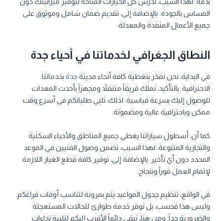
بدقة. لهذا السبب، ندرس كل الخيارات المتاحة لتوفير ميزانيتك دون
المساس بالجودة. بالإضافة إلى، تقديم ضمان شامل وموثوق على
جميع الأعمال المنفذة والمعدلة.
النطاق الجغرافي لخدماتنا في أحياء جدة
في البداية، نحن نفخر بتغطية كافة أنحاء مدينة
جدة
بخدماتنا
الاحترافية. بالتأكيد، نملك فريقاً متنقلاً ومجهزاً بأحدث المعدات
للوصول إليك بسرعة قياسية. لذلك، نلبي طلباتكم في أسرع وقت
ممكن وباحترافية عالية ومضمونة.
كما أن، أسطول سياراتنا يغطي جميع المناطق والأحياء السكنية
والتجارية المتنوعة. لهذا السبب، نضمن وصول الفنيين في الموعد
المحدد دون أي تأخير. بالإضافة إلى، توفير كافة قطع الغيار اللازمة
لإتمام العمل فوراً وبنجاح.
في الواقع، تنظيم جدول المواعيد يتم بمرونة لتناسب أوقات فراغكم.
وليس هذا فحسب، بل نوفر خدمة طوارئ للحالات المستعجلة
والضرورية جداً. ومن هنا، نبقى دائماً الأقرب إليكم لتلبية نداءات