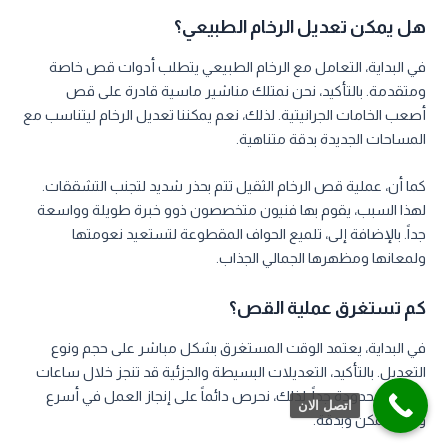
هل يمكن تعديل الرخام الطبيعي؟
في البداية، التعامل مع الرخام الطبيعي يتطلب أدوات قص خاصة
ومتقدمة. بالتأكيد، نحن نمتلك مناشير ماسية قادرة على قص
أصعب الخامات الجرانيتية. لذلك، نعم يمكننا تعديل الرخام ليتناسب مع
المساحات الجديدة بدقة متناهية.
كما أن، عملية قص الرخام الثقيل تتم بحذر شديد لتجنب التشققات.
لهذا السبب، يقوم بها فنيون متخصصون ذوو خبرة طويلة وواسعة
جداً. بالإضافة إلى، تلميع الحواف المقطوعة لتستعيد نعومتها
ولمعانها ومظهرها الجمالي الجذاب.
كم تستغرق عملية القص؟
في البداية، يعتمد الوقت المستغرق بشكل مباشر على حجم ونوع
التعديل. بالتأكيد، التعديلات البسيطة والجزئية قد تنجز خلال ساعات
قليلة ومحدودة جداً. لذلك، نحرص دائماً على إنجاز العمل في أسرع
اتصل الان
وقت ممكن وبدقة.