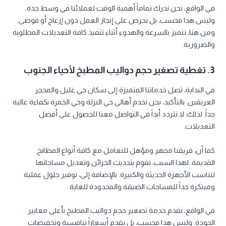
في الواقع، نحن ندرك تماماً أهمية الوقت لعملائنا في وسط جدة.
وليس هذا فحسب، بل نحرص على إنجاز العمل دون إزعاج أو فوضى.
ومن هنا، نتميز بالسرعة والهدوء أثناء تنفيذ كافة التعديلات المطلوبة
والضرورية.
3. تغطية تصغير حجم دواليب المطبخ لأحياء الجنوب
في البداية، تصل خدماتنا المتميزة إلى سكان حي غليل والمحجر
العريقين. بالتأكيد، نحن نخدم أهالي حي النزلة وحي الخمرة بكفاءة عالية
جداً. لذلك، لا تتردد أبداً في التواصل معنا للحصول على أفضل
التعديلات.
كما أن، فريقنا مجهز ومؤهل للتعامل مع كافة أنواع المطابخ
القديمة. لهذا السبب، نقوم بتحديث الخزائن وتعديل مساحاتها
لتناسب الأجهزة الحديثة والكبيرة. بالإضافة إلى، توفير حلول عملية
ومبتكرة جداً للمساحات الضيقة والمحدودة للغاية.
في الواقع، نقدم خدمة تصغير حجم دواليب المطبخ بأعلى معايير
الجودة. وليس هذا فحسب، بل نقدم أسعاراً تنافسية وتخفيضات