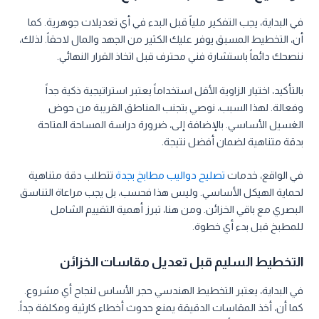
في البداية، يجب التفكير ملياً قبل البدء في أي تعديلات جوهرية. كما
أن، التخطيط المسبق يوفر عليك الكثير من الجهد والمال لاحقاً. لذلك،
ننصحك دائماً باستشارة فني محترف قبل اتخاذ القرار النهائي.
بالتأكيد، اختيار الزاوية الأقل استخداماً يعتبر استراتيجية ذكية جداً
وفعالة. لهذا السبب، نوصي بتجنب المناطق القريبة من حوض
الغسيل الأساسي. بالإضافة إلى، ضرورة دراسة المساحة المتاحة
بدقة متناهية لضمان أفضل نتيجة.
في الواقع، خدمات
تصليح دواليب مطابخ بجدة
تتطلب دقة متناهية
لحماية الهيكل الأساسي. وليس هذا فحسب، بل يجب مراعاة التناسق
البصري مع باقي الخزائن. ومن هنا، تبرز أهمية التقييم الشامل
للمطبخ قبل بدء أي خطوة.
التخطيط السليم قبل تعديل مقاسات الخزائن
في البداية، يعتبر التخطيط الهندسي حجر الأساس لنجاح أي مشروع.
كما أن، أخذ المقاسات الدقيقة يمنع حدوث أخطاء كارثية ومكلفة جداً.