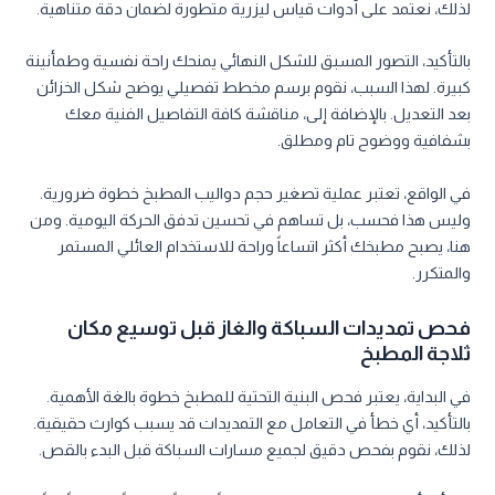
لذلك، نعتمد على أدوات قياس ليزرية متطورة لضمان دقة متناهية.
بالتأكيد، التصور المسبق للشكل النهائي يمنحك راحة نفسية وطمأنينة
كبيرة. لهذا السبب، نقوم برسم مخطط تفصيلي يوضح شكل الخزائن
بعد التعديل. بالإضافة إلى، مناقشة كافة التفاصيل الفنية معك
بشفافية ووضوح تام ومطلق.
في الواقع، تعتبر عملية تصغير حجم دواليب المطبخ خطوة ضرورية.
وليس هذا فحسب، بل تساهم في تحسين تدفق الحركة اليومية. ومن
هنا، يصبح مطبخك أكثر اتساعاً وراحة للاستخدام العائلي المستمر
والمتكرر.
فحص تمديدات السباكة والغاز قبل توسيع مكان
ثلاجة المطبخ
في البداية، يعتبر فحص البنية التحتية للمطبخ خطوة بالغة الأهمية.
بالتأكيد، أي خطأ في التعامل مع التمديدات قد يسبب كوارث حقيقية.
لذلك، نقوم بفحص دقيق لجميع مسارات السباكة قبل البدء بالقص.