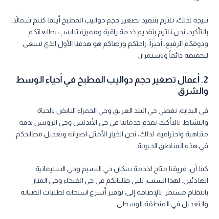
نتيجة لذلك، نلتزم بتنفيذ تصغير حجم دواليب المطبخ أينما كنتم شمالاً.
بالتأكيد، نحن نلتزم بتقديم خدمة راقية ومميزة تناسب تطلعاتكم
وذوقكم الرفيع. أخيراً، راحتكم ورضاكم هو هدفنا الأول الذي نسعى
لتحقيقه دائماً وباستمرار.
2. أعمال تصغير حجم دواليب المطبخ في أحياء الوسط
والشرق
في البداية، نغطي حي البلد العريق وحي الحمراء النابض بالحياة
والنشاط. بالتأكيد، نقدم خدماتنا في حي الأندلس وحي الرويس بدقة
متناهية واحترافية. لذلك، نحن الخيار الأمثل لصيانة وتعديل مطابخكم
في هذه المناطق الحيوية.
كما أن، فريقنا متاح لخدمة سكان حي النسيم وحي السليمانية
الهادئين. لهذا السبب، نلبي طلباتكم في حي الفيحاء وحي المنار
بانتظام مستمر. بالإضافة إلى، توفير أسرع استجابة لطلبات الصيانة
والتعديل في المنطقة الوسطى.