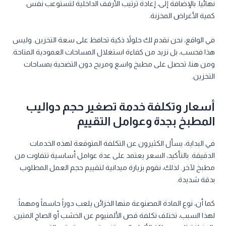
نهائياً. بالإضافة إلى، إعادة ترتيب الأرفف الداخلية لتستوعب نفس
كمية الأغراض المخزنة.
في الواقع، نحن نقدم لك حلولاً ذكية تحافظ على سعة التخزين. وليس
هذا فحسب، بل نزيد من كفاءة استغلال المساحات العمودية المتاحة.
ومن هنا، تحصل على مطبخ واسع ومريح دون التضحية بمساحات
التخزين.
أسعار وتكلفة خدمة تصغير حجم دواليب
المطبخ بجدة وعوامل التقييم
في البداية، يسأل الكثيرون عن التكلفة المتوقعة لهذه الخدمات
الدقيقة. بالتأكيد، السعر يعتمد على عدة عوامل أساسية تتفاوت من
مطبخ لآخر. لذلك، نقوم بزيارة ميدانية لتقييم حجم العمل المطلوب
بدقة شديدة.
كما أن، نوع المادة المصنوعة منها الخزائن يلعب دوراً حاسماً ومهماً.
لهذا السبب، تختلف تكلفة قص الألمنيوم عن الخشب أو الصاج المتين.