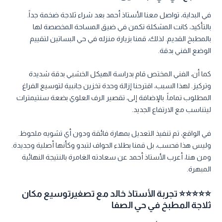
في البداية، تواصل معنا الأستاذ أحمد بعد شراء ثلاجة ضخمة جداً.
بالتأكيد، كانت المشكلة تكمن في ضيق المساحة المخصصة لها
بالمطبخ القديم. لذلك، قمنا بزيارة منزله في حي البساتين لتقييم
الوضع الفني بدقة.
كما أن، الفني المختص قام بدراسة الهيكل الخشبي بدقة شديدة
وتركيز. لهذا السبب، اقترحنا إزالة وحدة تخزين جانبية لتوسيع الفراغ
المطلوب تماماً. بالإضافة إلى، تقصير الرف العلوي بضعة سنتيمترات
ليتناسب مع الارتفاع الجديد.
في الواقع، تم تنفيذ التعديل بمهارة فائقة ودون أي تشويه ملحوظ.
وليس هذا فحسب، بل قمنا بطلاء الحواف لتبدو وكأنها أصلية وجديدة.
ومن هنا، أعرب الأستاذ أحمد عن سعادته الغامرة بالنتيجة النهائية
المبهرة.
⭐⭐⭐⭐⭐ تجربة الأستاذ خالد مع تصغيرتوسيع مكان
ثلاجة المطبخ في حي الصفا