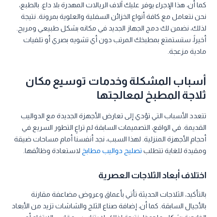
كما أن، هذا الإجراء يوفر عليك آلاف الريالات المهدرة بلا داع. بالطبع،
نحن نتعامل مع كافة أنواع الخزائن السفلية والعلوية بمرونة. نتيجة
لذلك، نضمن لك دمج الجهاز الجديد في مكانه بشكل طبيعي ومريح.
أخيراً، ستستمتع بمطبخك المرتب دون أي تشويه بصري أو تلفيات
مادية مزعجة.
أسباب المشكلة وخدمات توسيع مكان
ثلاجة المطبخ لمعالجتها
تتعدد الأسباب التي تؤدي إلى تعارض الأجهزة الجديدة مع الدواليب
القديمة. في الواقع، التصميمات السابقة لم تراعِ التطور السريع في
أحجام الأجهزة المنزلية. لهذا السبب، نجد أنفسنا أمام مساحات ضيقة
ومقيدة للغاية تتطلب
تصليح دواليب مطابخ
لاستعادة وظائفها.
اختلاف أبعاد الثلاجات العصرية
بالتأكيد، الثلاجات الحديثة تأتي بأعماق وعروض مضاعفة مقارنة
بالأجيال السابقة. كما أن، إضافة صناع الثلج والشاشات تزيد من الأبعاد