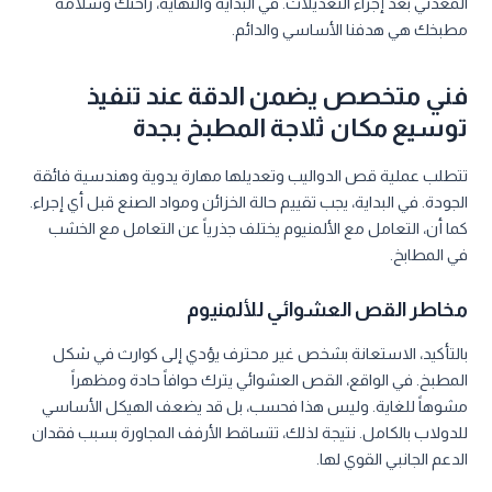
المعدني بعد إجراء التعديلات. في البداية والنهاية، راحتك وسلامة
مطبخك هي هدفنا الأساسي والدائم.
فني متخصص يضمن الدقة عند تنفيذ
توسيع مكان ثلاجة المطبخ بجدة
تتطلب عملية قص الدواليب وتعديلها مهارة يدوية وهندسية فائقة
الجودة. في البداية، يجب تقييم حالة الخزائن ومواد الصنع قبل أي إجراء.
كما أن، التعامل مع الألمنيوم يختلف جذرياً عن التعامل مع الخشب
في المطابخ.
مخاطر القص العشوائي للألمنيوم
بالتأكيد، الاستعانة بشخص غير محترف يؤدي إلى كوارث في شكل
المطبخ. في الواقع، القص العشوائي يترك حوافاً حادة ومظهراً
مشوهاً للغاية. وليس هذا فحسب، بل قد يضعف الهيكل الأساسي
للدولاب بالكامل. نتيجة لذلك، تتساقط الأرفف المجاورة بسبب فقدان
الدعم الجانبي القوي لها.