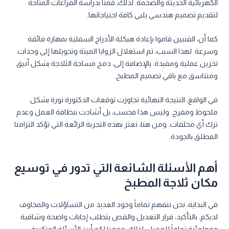
الكهربائية الحديثة والضخمة. لذلك، قمنا بدراسة الفراغات المتاحة
لتقديم تصميم هندسي يلبي كافة احتياجاتها.
كما أن، الفنيين قاموا بإعادة هيكلة الأدراج السفلية بمهارة فائقة
وسرعة. لهذا السبب، تم استغلال الزوايا الميتة وتحويلها إلى وحدات
تخزين عملية ومفيدة. بالإضافة إلى، دمج مساحة الثلاجة بشكل أنيق
ومتناسق مع باقي تصميم المطبخ.
في الواقع، النتيجة النهائية تجاوزت توقعات الدكتورة نورة بشكل
ملحوظ ومفرح. وليس هذا فحسب، بل أشادت بنظافة العمل وعدم
ترك أي مخلفات. ومن هنا، نعتز بهذه التجربة الرائعة التي تؤكد التزامنا
المطلق بالجودة.
أهم الأسئلة الشائعة التي تدور في توسيع
مكان ثلاجة المطبخ
في البداية، نحن نتفهم تماماً وجود العديد من التساؤلات والمخاوف
لديكم. بالتأكيد، قرار التعديل والقص يتطلب إجابات واضحة وشافية