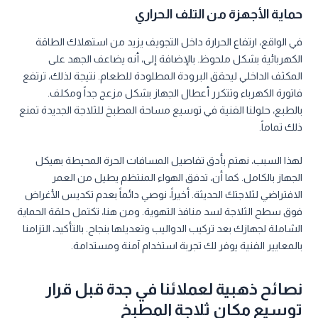
حماية الأجهزة من التلف الحراري
في الواقع، ارتفاع الحرارة داخل التجويف يزيد من استهلاك الطاقة
الكهربائية بشكل ملحوظ. بالإضافة إلى، أنه يضاعف الجهد على
المكثف الداخلي ليحقق البرودة المطلودة للطعام. نتيجة لذلك، ترتفع
فاتورة الكهرباء وتتكرر أعطال الجهاز بشكل مزعج جداً ومكلف.
بالطبع، حلولنا الفنية في توسيع مساحة المطبخ للثلاجة الجديدة تمنع
ذلك تماماً.
لهذا السبب، نهتم بأدق تفاصيل المسافات الحرة المحيطة بهيكل
الجهاز بالكامل. كما أن، تدفق الهواء المنتظم يطيل من العمر
الافتراضي لثلاجتك الحديثة. أخيراً، نوصي دائماً بعدم تكديس الأغراض
فوق سطح الثلاجة لسد منافذ التهوية. ومن هنا، تكتمل حلقة الحماية
الشاملة لجهازك بعد تركيب الدواليب وتعديلها بنجاح. بالتأكيد، التزامنا
بالمعايير الفنية يوفر لك تجربة استخدام آمنة ومستدامة.
نصائح ذهبية لعملائنا في جدة قبل قرار
توسيع مكان ثلاجة المطبخ