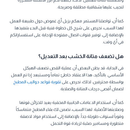
ومطمئنة تماماً للعميل. لذلك، جمعنا لكم أبرز الأسئلة المتكررة
لنجيب عليها بشفافية مطلقة وصريحة.
كما أن، تواصلنا المستمر معكم يزيل أي غموض حول طبيعة العمل.
لهذا السبب، نحرص على شرح كل خطوة فنية قبل البدء بتنفيذها.
بالإضافة إلى، توفير قنوات اتصال مفتوحة للإجابة على استفساراتكم
في أي وقت.
هل تضعف متانة الخشب بعد التعديل؟
في البداية، قد يظن البعض أن عملية القص تضعف الهيكل
الأساسي. بالتأكيد، هذا الاعتقاد خاطئ تماماً ومستبعد إذا تم العمل
بواسطة محترفين. لذلك، نحرص على
تقوية قواعد دواليب المطبخ
لضمان أقصى درجات المتانة والصلابة.
كما أن، استخدام الدعامات الجانبية المخفية يعيد للخزائن قوتها
وصلابتها الأصلية. لهذا السبب، نضمن لك بقاء المطبخ متماسكاً
وقوياً لسنوات طويلة جداً. بالإضافة إلى، استخدام مواد لاصقة
متطورة ومسامير صلبة لزيادة قوة التحمل.