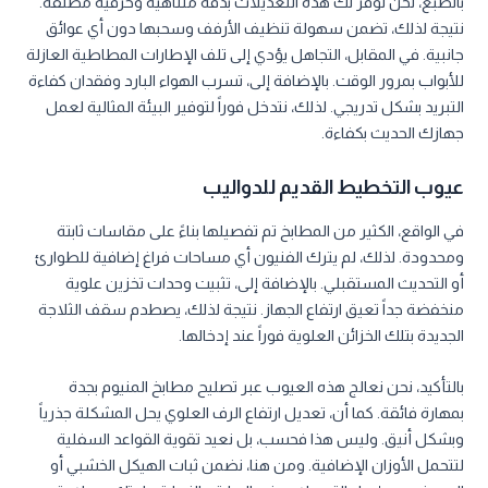
بالطبع، نحن نوفر لك هذه التعديلات بدقة متناهية وحرفية مطلقة.
نتيجة لذلك، تضمن سهولة تنظيف الأرفف وسحبها دون أي عوائق
جانبية. في المقابل، التجاهل يؤدي إلى تلف الإطارات المطاطية العازلة
للأبواب بمرور الوقت. بالإضافة إلى، تسرب الهواء البارد وفقدان كفاءة
التبريد بشكل تدريجي. لذلك، نتدخل فوراً لتوفير البيئة المثالية لعمل
جهازك الحديث بكفاءة.
عيوب التخطيط القديم للدواليب
في الواقع، الكثير من المطابخ تم تفصيلها بناءً على مقاسات ثابتة
ومحدودة. لذلك، لم يترك الفنيون أي مساحات فراغ إضافية للطوارئ
أو التحديث المستقبلي. بالإضافة إلى، تثبيت وحدات تخزين علوية
منخفضة جداً تعيق ارتفاع الجهاز. نتيجة لذلك، يصطدم سقف الثلاجة
الجديدة بتلك الخزائن العلوية فوراً عند إدخالها.
بالتأكيد، نحن نعالج هذه العيوب عبر تصليح مطابخ المنيوم بجدة
بمهارة فائقة. كما أن، تعديل ارتفاع الرف العلوي يحل المشكلة جذرياً
وبشكل أنيق. وليس هذا فحسب، بل نعيد تقوية القواعد السفلية
لتتحمل الأوزان الإضافية. ومن هنا، نضمن ثبات الهيكل الخشبي أو