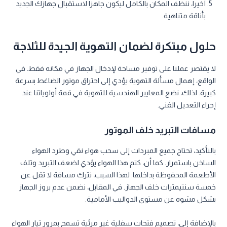
أخيراً، ننظف المكان بالكامل ليكون جاهزاً لاستقبال جهازك الجديد
بأناقة متناهية.
حلول مبتكرة لضمان التهوية الجيدة للثلاجة
لا يقتصر عملنا على توفير مساحة لإدخال الجهاز في مكانه فقط. في
الواقع، إهمال مسألة التهوية يؤدي إلى احتراق موتور الضاغط بسرعة
كبيرة. لذلك، نضع المعايير الهندسية للتهوية في قمة أولوياتنا عند
إجراء التعديل الفني.
مسافات التبريد خلف الموتور
بالتأكيد، تحتاج جميع المبردات إلى سحب هواء نقي وطرد الهواء
الساخن باستمرار. كما أن، كتم هذا الهواء يؤدي لضعف التبريد وتلف
الأطعمة المحفوظة بداخلها. لهذا السبب، نترك مسافة لا تقل عن
خمسة سنتيمترات خلف الجهاز. في المقابل، نضمن عدم بروز الجهاز
بشكل مشوه عن مستوى الدواليب الأمامية.
بالإضافة إلى، تصميم فتحات سفلية غير مرئية تسمح بمرور تيار الهواء