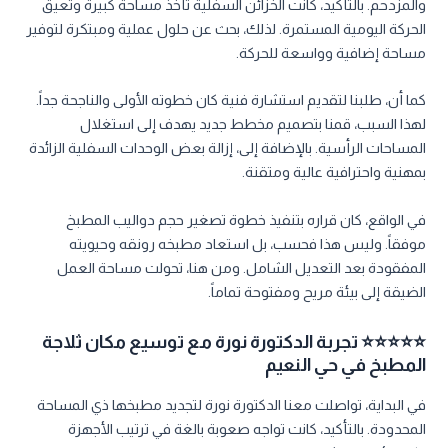
والمزدحم. بالتأكيد، كانت الخزائن السفلية تأخذ مساحة كبيرة وتعيق
الحركة اليومية المستمرة. لذلك، بحث عن حلول عملية ومبتكرة لتوفير
مساحة إضافية وواسعة للحركة.
كما أن، طلبنا لتقديم استشارة فنية كان خطوته الأولى والناجحة جداً.
لهذا السبب، قمنا بتصميم مخطط جديد يهدف إلى استغلال
المساحات الرأسية. بالإضافة إلى، إزالة بعض الوحدات السفلية الزائدة
بمهنية واحترافية عالية ومتقنة.
في الواقع، كان قراره بتنفيذ خطوة تصغير حجم دواليب المطبخ
موفقاً. وليس هذا فحسب، بل استعاد مطبخه رونقه وحيويته
المفقودة بعد التعديل الشامل. ومن هنا، تحولت مساحة العمل
الضيقة إلى بيئة مريح ومفتوحة تماماً.
⭐⭐⭐⭐⭐ تجربة الدكتورة نورة مع توسيع مكان ثلاجة
المطبخ في حي النعيم
في البداية، تواصلت معنا الدكتورة نورة لتجديد مطبخها ذي المساحة
المحدودة. بالتأكيد، كانت تواجه صعوبة بالغة في ترتيب الأجهزة