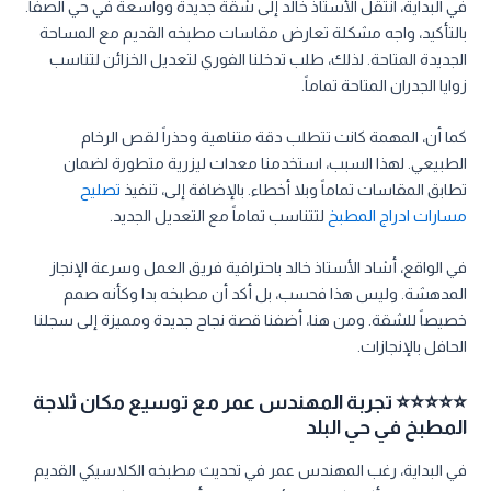
في البداية، انتقل الأستاذ خالد إلى شقة جديدة وواسعة في حي الصفا.
بالتأكيد، واجه مشكلة تعارض مقاسات مطبخه القديم مع المساحة
الجديدة المتاحة. لذلك، طلب تدخلنا الفوري لتعديل الخزائن لتناسب
زوايا الجدران المتاحة تماماً.
كما أن، المهمة كانت تتطلب دقة متناهية وحذراً لقص الرخام
الطبيعي. لهذا السبب، استخدمنا معدات ليزرية متطورة لضمان
تطابق المقاسات تماماً وبلا أخطاء. بالإضافة إلى، تنفيذ
تصليح
مسارات ادراج المطبخ
لتتناسب تماماً مع التعديل الجديد.
في الواقع، أشاد الأستاذ خالد باحترافية فريق العمل وسرعة الإنجاز
المدهشة. وليس هذا فحسب، بل أكد أن مطبخه بدا وكأنه صمم
خصيصاً للشقة. ومن هنا، أضفنا قصة نجاح جديدة ومميزة إلى سجلنا
الحافل بالإنجازات.
⭐⭐⭐⭐⭐ تجربة المهندس عمر مع توسيع مكان ثلاجة
المطبخ في حي البلد
في البداية، رغب المهندس عمر في تحديث مطبخه الكلاسيكي القديم