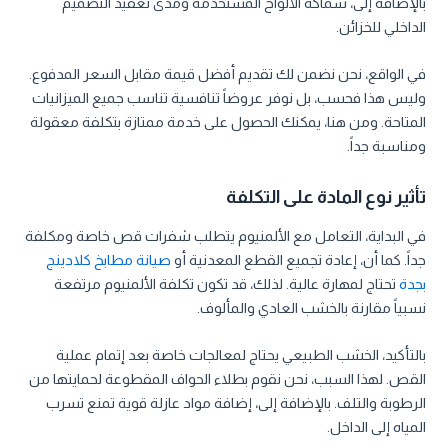
بالإضافة إلى، سماكة الألواح المستخدمة ومدى تعقيد التصميم
الداخلي للخزائن.
في الواقع، نحن نضمن لك تقديم أفضل قيمة مقابل السعر المدفوع.
وليس هذا فحسب، بل نوفر عروضاً تنافسية تناسب جميع الميزانيات
المتاحة. ومن هنا، يمكنك الحصول على خدمة ممتازة بتكلفة معقولة
ومناسبة جداً.
تأثير نوع المادة على التكلفة
في البداية، التعامل مع الألمنيوم يتطلب شفرات قص خاصة ومكلفة
جداً. كما أن، إعادة تجميع القطع المعدنية أو
صيانة مطابخ كلادينج
بجدة
تحتاج لمهارة عالية. لذلك، قد تكون تكلفة الألمنيوم مرتفعة
نسبياً مقارنة بالخشب العادي والمألوف.
بالتأكيد، الخشب الطبيعي يحتاج لمعالجات خاصة بعد إتمام عملية
القص. لهذا السبب، نحن نقوم بطلاء الحواف المقطوعة لحمايتها من
الرطوبة والتلف. بالإضافة إلى، إضافة مواد عازلة قوية تمنع تسرب
المياه إلى الداخل.