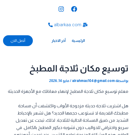
خطي
Post
I
F
لى
navigation
n
a
s
c
لمحتوى
t
e
albarkaa.com
a
b
g
o
الرئيسية
o
r
أخر الاخبار
أتصل الان
a
k
m
توسيع مكان ثلاجة المطبخ
بواسطة
alrahmac104@gmail.com
/
مايو 14, 2026
معلم توسيع مكان ثلاجة المطبخ لإنهاء معاناتك مع الأجهزة الحديثة
هل اشتريت ثلاجة حديثة مزدوجة الأبواب واكتشفت أن مساحة
مطبخك القديمة لا تستوعب حجمها الجديد؟ هل تشعر بالإحباط
الشديد من ضيق المساحة الحالية للثلاجة. لذلك، تبحث عن تعديل
سريع واحترافي للدواليب دون تشويه ديكور المطبخ بالكامل. في
الواقع، هذه المشكلة المزعجة تواجه الكثيرين عند تحديث أجهزتهم