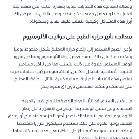
وفعالة لمعالجة هذه التحديات تحديدا بمهارة. لذلك، نحن نفهم بيئة
العمل جيدا ونتعامل معها بذكاء شديد وحذر. بالتالي، سنعرض لك
أبرز هذه المشاكل وكيفية التغلب عليها نهائيا وبسهولة.
معالجة تأثير حرارة الطبخ على دواليب الألومنيوم
يؤدي الطبخ المستمر إلى ارتفاع حرارة المطبخ بشكل ملحوظ يوميا
ومكثف. بناءً على ذلك، تتمدد بعض زوايا الألومنيوم وتتقلص بمرور
الوقت المستمر. علاوة على ذلك، يتسبب هذا في تراخي مسامير
التثبيت الأساسية للهيكل بالكامل. لذلك، نقوم بتركيب دعامات مرنة
تمتص هذه التغيرات الحرارية بفعالية كبيرة. بالتالي، يحافظ المطبخ
على تماسكه وشكله الهندسي دون أي تشوه يذكر.
في نفس السياق، قد تتأثر المواد اللاصقة للزجاج بفعل الحرارة
الشديدة. وفي نفس الوقت، يبدأ الزجاج في الاهتزاز داخل إطار
الألومنيوم المقاوم. نتيجة لذلك، نصدر أصواتا مزعجة عند فتح أو إغلاق
الضلف يوميا. علاوة على ذلك، نستخدم سيليكون حراريا متخصصا
لإعادة التثبيت بقوة فائقة. بناءً على ذلك، ننهي هذه المشكلة تماما
ونعيد الهدوء لمطبخك الجميل.