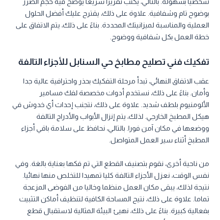
شخصيا بسهولة. بالتالي، يكتب تقريرا سريعا يوضح فيه حجم الضرر
بوضوح تام وشفافية. علاوة على ذلك، يقترح عليك أفضل الحلول
العملية والمناسبة لميزانيتك المحددة. بناءً على ذلك، يتم الاتفاق على
خطة العمل بكل شفافية ووضوح.
تفكيك فني تصليح مطابخ حي السنابل للأجزاء التالفة
عقب الاتفاق النهائي، تبدأ مرحلة التفكيك بحذر واحترافية عالية جدا
وأمان. بناءً على ذلك، نستخدم أدوات مخصصة لفك مسامير
الألومنيوم بلطف شديد. علاوة على ذلك، نتجنب إحداث أي خدوش في
هيكل المطبخ الخارجي. لذلك، يتم إنزال الأبواب والأدراج التالفة
ووضعها في مكان آمن فورا. بالتالي، نحافظ على سلامة باقي أجزاء
المطبخ أثناء سير العمل المتواصل.
من ناحية أخرى، نقوم بتصنيف القطع التي تم فكها بعناية بالغة. وفي
نفس الوقت، نعزل الأجزاء التالفة كليا تمهيدا للتخلص منها نهائيا.
نتيجة لذلك، يبقى مكان العمل منظما وخاليا من الفوضى المزعجة
تماما. علاوة على ذلك، نتيح المساحة الكافية لتنظيف أماكن التثبيت
بفعالية كبيرة. بناءً على ذلك، نهيئ البيئة المثالية لاستقبال قطع