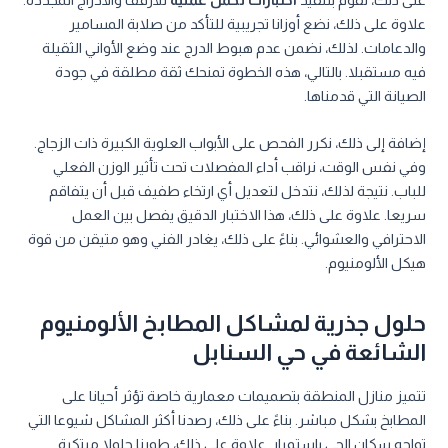
علاوة على ذلك، نضع أوزانا تجريبية للتأكد من صلابة المسامير
والدعامات. لذلك، نضمن عدم هبوط الدرج عند وضع الأواني الثقيلة
فيه مستقبلا. بالتالي، هذه الخطوة تمنحك ثقة مطلقة في جودة
الصيانة التي قدمناها.
إضافة إلى ذلك، نكرر الفحص على الأبواب العلوية الكبيرة ذات الزجاج.
وفي نفس الوقت، نراقب أداء المفصلات تحت تأثير الوزن الفعلي
للباب. نتيجة لذلك، نتدخل لتعديل أي ارتخاء طفيف قبل أن يتفاقم
سريعا. علاوة على ذلك، هذا الاختبار الدقيق يفصل بين العمل
الاحترافي والعشوائي. بناءً على ذلك، يغادر الفني وهو متيقن من قوة
هيكل الألومنيوم.
حلول جذرية لمشاكل المطابخ الألومنيوم
الشائعة في حي السنابل
تتميز منازل المنطقة بتصميمات معمارية خاصة تؤثر أحيانا على
المطابخ بشكل مباشر. بناءً على ذلك، رصدنا أكثر المشاكل شيوعا التي
تواجه سكان الحي باستمرار. علاوة على ذلك، طورنا حلولا مبتكرة