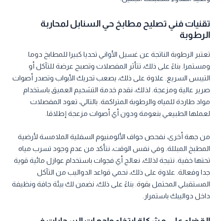
تقنيات فني تصليح مطابخ حي السنابل لمحاربة
الرطوبة
تعتبر الرطوبة الناتجة عن غسيل الأواني تحديا كبيرا للمطابخ دوما
ومستمرا. بناءً على ذلك، تتأثر المفصلات وتصبح عرضة للتآكل أو
التيبس السريع. علاوة على ذلك، يصعب تحريك الأبواب وتصدر أصوات
صرير عالية ومزعجة. لذلك، نقدم خدمة التشحيم العميق باستخدام
مواد طاردة للمياه والرطوبة المتراكمة. بالتالي، تعود المفصلات
لعملها الطبيعي بنعومة ودون أي أصوات مزعجة إطلاقا.
من جهة أخرى، نفحص حواف الألومنيوم السفلية الملامسة لأرضية
المطبخ المبللة. وفي نفس الوقت، نتأكد من عدم وجود تسرب مياه
تحتها خفية. نتيجة لذلك، نعالج أي فجوات باستخدام عوازل مائية قوية
جدا وفعالة. علاوة على ذلك، نحمي قواعد الدواليب من التآكل
المستقبلي المحتمل بقوة. بناءً على ذلك، نضمن لك بيئة جافة ونظيفة
داخل دواليبك باستمرار.
القضاء على مشكلة ارتخاء واجهات السحابات في