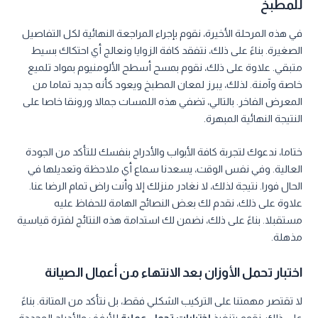
للمطبخ
في هذه المرحلة الأخيرة، نقوم بإجراء المراجعة النهائية لكل التفاصيل
الصغيرة. بناءً على ذلك، نتفقد كافة الزوايا ونعالج أي احتكاك بسيط
متبقي. علاوة على ذلك، نقوم بمسح أسطح الألومنيوم بمواد تلميع
خاصة وآمنة. لذلك، يبرز لمعان المطبخ ويعود كأنه جديد تماما من
المعرض الفاخر. بالتالي، تضفي هذه اللمسات جمالا ورونقا خاصا على
النتيجة النهائية المبهرة.
ختاما، ندعوك لتجربة كافة الأبواب والأدراج بنفسك للتأكد من الجودة
العالية. وفي نفس الوقت، يسعدنا سماع أي ملاحظة وتعديلها في
الحال فورا. نتيجة لذلك، لا نغادر منزلك إلا وأنت راض تمام الرضا عنا.
علاوة على ذلك، نقدم لك بعض النصائح الهامة للحفاظ عليه
مستقبلا. بناءً على ذلك، نضمن لك استدامة هذه النتائج لفترة قياسية
مذهلة.
اختبار تحمل الأوزان بعد الانتهاء من أعمال الصيانة
لا تقتصر مهمتنا على التركيب الشكلي فقط، بل نتأكد من المتانة. بناءً
على ذلك، نقوم بتنفيذ
اختبارات تحمل عملية
للأرفف والأدراج المجددة.