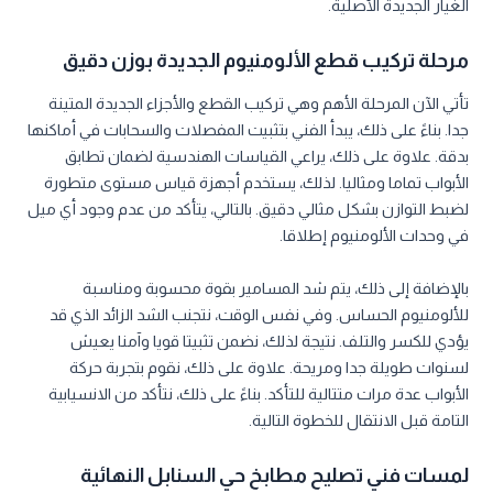
الغيار الجديدة الأصلية.
مرحلة تركيب قطع الألومنيوم الجديدة بوزن دقيق
تأتي الآن المرحلة الأهم وهي تركيب القطع والأجزاء الجديدة المتينة
جدا. بناءً على ذلك، يبدأ الفني بتثبيت المفصلات والسحابات في أماكنها
بدقة. علاوة على ذلك، يراعي القياسات الهندسية لضمان تطابق
الأبواب تماما ومثاليا. لذلك، يستخدم أجهزة قياس مستوى متطورة
لضبط التوازن بشكل مثالي دقيق. بالتالي، يتأكد من عدم وجود أي ميل
في وحدات الألومنيوم إطلاقا.
بالإضافة إلى ذلك، يتم شد المسامير بقوة محسوبة ومناسبة
للألومنيوم الحساس. وفي نفس الوقت، نتجنب الشد الزائد الذي قد
يؤدي للكسر والتلف. نتيجة لذلك، نضمن تثبيتا قويا وآمنا يعيش
لسنوات طويلة جدا ومريحة. علاوة على ذلك، نقوم بتجربة حركة
الأبواب عدة مرات متتالية للتأكد. بناءً على ذلك، نتأكد من الانسيابية
التامة قبل الانتقال للخطوة التالية.
لمسات فني تصليح مطابخ حي السنابل النهائية