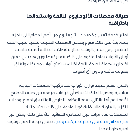
بكل شفافية واحترافية.
صيانة مفصلات الألومنيوم التالفة واستبدالها
باحترافية
تعتبر خدمة
تغيير مفصلات الألومنيوم
من أهم المهام التي ننجزها
بدقة. بناءً على ذلك، نقوم بفحص المفصلة القديمة لتحديد سبب التلف
المباشر. وفي نفس الوقت، نختار مفصلات إيطالية أصلية تناسب
أوزان الأبواب تماما. علاوة على ذلك، يتم تركيبها بوزن هندسي دقيق
لضمان سهولة الحركة. نتيجة لذلك، ستفتح أبواب مطبخك وتغلق
بنعومة فائقة وبدون أي أصوات.
بالمثل، نهتم بضبط توازن الأبواب بعد تركيب المفصلات الجديدة
مباشرة وحصريا. لذلك، لا نترك أي فراغات مزعجة بين ضلف المطبخ
الألومنيوم أبدا. بالتالي، يعود المظهر الخارجي المتناسق لجميع وحدات
التخزين العلوية والسفلية فورا. علاوة على ذلك، نختبر متانة
المفصلات عدة مرات قبل المغادرة النهائية. بناءً على ذلك، يمكن عبر
نجار مطابخ بجدة فني محترف لتركيب وتص
ضمان جودة العمل وقوته
لفترة طويلة جدا.