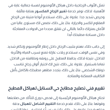
تمثل الأبواب الزجاجية داخل هياكل الألومنيوم لمسة جمالية غاية في
الأهمية. لذلك، نوفر خدمة
تغيير الزجاج المكسور
بعناية فائقة
وحرص شديد جدا. علاوة على ذلك، نستخدم أنواعا متينة من الزجاج
المقاوم للكسر والحرارة. بناءً على ذلك، نضمن لك مستوى عاليا من
الأمان بمنزلك دائما. بالتالي، لن تقلق مجددا من الحوادث المفاجئة
داخل مساحة مطبخك أبدا.
إلى جانب ذلك، نهتم بتثبيت الزجاج داخل إطار الألومنيوم بإحكام شديد.
وفي نفس الوقت، نستخدم ربلات عازلة تمنع تسرب المياه والأتربة
للداخل. نتيجة لذلك، يحافظ المطبخ على رونقه ونظافته من الداخل
تماما باستمرار. علاوة على ذلك، نتيح لك اختيار ألوان زجاج تناسب
ذوقك الشخصي. بناءً على ذلك، يتجدد مظهر مطبخك بالكامل بأقل
التكاليف الممكنة والمتاحة.
تقييم فني تصليح مطابخ حي السنابل لهياكل المطبخ
تحتاج هياكل الألومنيوم الرئيسية إلى فحص دوري للتأكد من صلابتها
وقوتها. بناءً على ذلك، نقدم خدمة
التقييم الشامل للهيكل
بدقة
متناهية جدا. علاوة على ذلك، نكشف عن أي ارتخاء في زوايا التثبيت