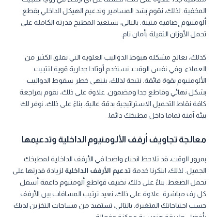
المخفية. لذلك، نقوم بشد المسامير وتدعيم الهيكل الداخلي بقطع
ألومنيوم إضافية متينة. بالتالي، يستعيد المطبخ قدرته الكاملة على
تحمل الأوزان الثقيلة بأمان تام.
كذلك، نعالج مشكلة هبوط الدواليب العلوية التي تقلق الكثير من
العملاء. وفي نفس الوقت، نستخدم أوتادا جدارية قوية لتثبيت
الألومنيوم بقوة فائقة. نتيجة لذلك، ينتهي خطر سقوط الدواليب
بشكل نهائي وقاطع جدا ومضمون. علاوة على ذلك، نقوم بمراجعة
كافة نقاط التحميل الاستراتيجية بدقة عالية. بناءً على ذلك، نوفر لك
بيئة آمنة تماما داخل مطبخك دائما.
معالجة تجاويف أرفف الألومنيوم الداخلية وتدعيمها
بمرور الوقت، قد تلاحظ انحناء واضحا في الأرفف الداخلية لمطبخك
الجميل. لذلك، ابتكرنا خدمة
تدعيم الأرفف الداخلية
لزيادة قدرتها على
تحمل الضغط. بناءً على ذلك، نضيف قواطع ألومنيوم داعمة أسفل
كل رف مباشرة. علاوة على ذلك، نعيد ترتيب المسافات بين الأرفف
حسب احتياجاتك المتغيرة. بالتالي، تستفيد من مساحات التخزين لديك
بأفضل طريقة هندسية ممكنة وفعالة.