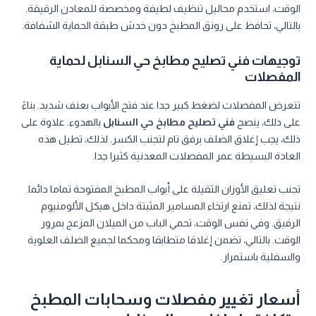
الوقت، استخدم محاليل تنظيف لطيفة ومخصصة للمعادن الرقيقة.
بالتالي، تحافظ على رونق المطبخ دون خدش طبقة الحماية الشفافة.
توجيهات فني تصليح مطابخ حي السنابل لحماية
المفصلات
تتعرض المفصلات لضغط كبير جدا عند فتح الأبواب بعنف شديد. بناءً
على ذلك، ينصح
فني تصليح مطابخ حي السنابل
بالهدوء. علاوة على
ذلك، يجب إغلاق الضلف برفق تام لتجنب الكسر. لذلك، تطيل هذه
العادة البسيطة عمر المفصلات المعدنية كثيرا جدا.
تجنب تعليق الأوزان الثقيلة على أبواب المطبخ المفتوحة تماما دائما.
نتيجة لذلك، تمنع ارتخاء المسامير المثبتة داخل هيكل الألومنيوم
الرقيق. وفي نفس الوقت، تحمي الباب من الميلان المزعج بمرور
الوقت. بالتالي، تضمن إغلاقا متطابقا ومحكما لجميع الضلف العلوية
والسفلية باستمرار.
أسعار تغيير مفصلات وسحابات المطبخ