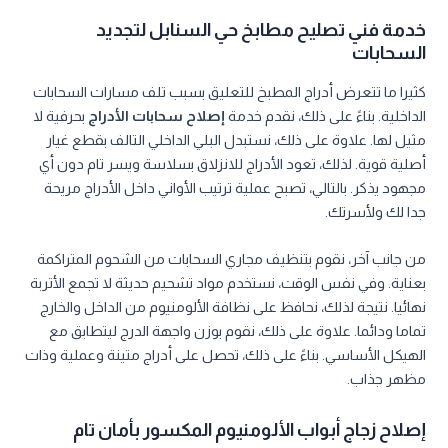
خدمة فني تصليح مطابخ حي السنابل لتجديد
السحابات
كثيرا ما تتعرض أدراج المطبخ للتعليق بسبب تلف مسارات السحابات
الداخلية. بناءً على ذلك، نقدم خدمة
إصلاح سحابات الأدراج
بحرفية لا
مثيل لها. علاوة على ذلك، نستبدل البلي الداخلي التالف بقطع غيار
أصلية قوية. لذلك، تعود الأدراج للانزلاق بسلاسة ويسر تام دون أي
مجهود يذكر. بالتالي، تصبح عملية ترتيب الأواني داخل الأدراج مريحة
جدا لك ولأسرتك.
من جانب آخر، نقوم بتنظيف مجاري السحابات من الشحوم المتراكمة
بعناية. وفي نفس الوقت، نستخدم مواد تشحيم حديثة لا تجمع الأتربة
نهائيا. نتيجة لذلك، نحافظ على نظافة الألومنيوم من الداخل والخارج
تماما ودائما. علاوة على ذلك، نقوم بوزن واجهة الدرج ليتطابق مع
الهيكل الأساسي. بناءً على ذلك، تحصل على أدراج متينة وعملية وذات
مظهر جذاب.
إصلاح زجاج أبواب الألومنيوم المكسور بأمان تام