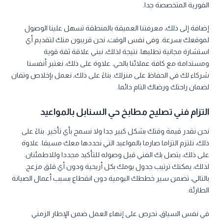
الفورية المتخصصة جدا.
إضافة إلى ذلك، معرفتنا العميقة بالمنطقة تسهل علينا الوصول
لموقعك بسرعة. وفي نفس الوقت، نحن قريبون منك لتقديم أي
استشارة مجانية تطلبها. نتيجة لذلك، نبني علاقة ثقة قوية
ومستدامة مع كافة عملائنا بالحي. علاوة على ذلك، نعتبر أنفسنا
شركاء لك في الحفاظ على منزلك. بناءً على ذلك، نعمل بإخلاص وتفان
لضمان راحتك ورضاك التام دائما.
التزام فني تصليح مطابخ حي السنابل بالمواعيد
نحن نقدر قيمة وقتك بشكل كبير جدا ولا نسمح بأي تأخير. بناءً على
ذلك، نلتزم التزاما صارما بالمواعيد التي نحددها معك مسبقا. علاوة
على ذلك، يتصل بك الفني قبل وصوله للتأكيد مجددا وللاطمئنان.
لذلك، يمكنك ترتيب جدول يومك بكل أريحية ودون أي قلق مزعج.
بالتالي، تضمن سير خططك اليومية دون انقطاع بسبب أعمال الصيانة
الطارئة.
في نفس السياق، نحرص على إنهاء العمل ضمن الإطار الزمني