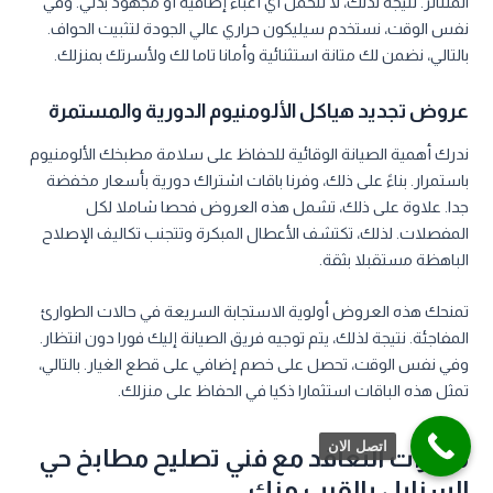
المتناثر. نتيجة لذلك، لا تتحمل أي أعباء إضافية أو مجهود بدني. وفي
نفس الوقت، نستخدم سيليكون حراري عالي الجودة لتثبيت الحواف.
بالتالي، نضمن لك متانة استثنائية وأمانا تاما لك ولأسرتك بمنزلك.
عروض تجديد هياكل الألومنيوم الدورية والمستمرة
ندرك أهمية الصيانة الوقائية للحفاظ على سلامة مطبخك الألومنيوم
باستمرار. بناءً على ذلك، وفرنا باقات اشتراك دورية بأسعار مخفضة
جدا. علاوة على ذلك، تشمل هذه العروض فحصا شاملا لكل
المفصلات. لذلك، تكتشف الأعطال المبكرة وتتجنب تكاليف الإصلاح
الباهظة مستقبلا بثقة.
تمنحك هذه العروض أولوية الاستجابة السريعة في حالات الطوارئ
المفاجئة. نتيجة لذلك، يتم توجيه فريق الصيانة إليك فورا دون انتظار.
وفي نفس الوقت، تحصل على خصم إضافي على قطع الغيار. بالتالي،
تمثل هذه الباقات استثمارا ذكيا في الحفاظ على منزلك.
اتصل الان
مميزات التعاقد مع فني تصليح مطابخ حي
السنابل بالقرب منك