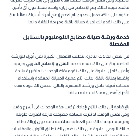
الأصلية. وفي نفس الوقت، تصلك هذه الفرق إلى باب منزلك بسرعة
فائقة. نتيجة لذلك، يتم الإصلاح في زيارة واحدة فقط دون أي تأخير.
علاوة على ذلك، نعمل بهدوء تام لعدم إزعاج أفراد أسرتك نهائيا. بناءً
على ذلك، نقدم لك تجربة صيانة راقية ومريحة للغاية دائما.
خدمة ورشة صيانة مطابخ الألومنيوم بالسنابل
المفصلة
في بعض الحالات النادرة، تتطلب الأعطال الكبيرة نقل أجزاء للورشة
الخاصة. بناءً على ذلك، نقدم خدمة
النقل والإصلاح الخارجي
بحرفية
وأمان كامل. علاوة على ذلك، نقوم بفك الوحدات المتضررة بشدة
ونقلها بعناية بالغة. لذلك، تتم عملية الصيانة المعقدة باستخدام
معدات ثقيلة داخل ورشتنا المجهزة. بالتالي، نضمن لك عودة هذه
الأجزاء أفضل مما كانت عليه سابقا.
بالإضافة إلى ذلك، نلتزم بإعادة تركيب هذه الوحدات في أسرع وقت.
وفي نفس الوقت، لا نترك مساحة مطبخك فارغة لفترات طويلة
ومزعجة. نتيجة لذلك، تتم العملية بسلاسة تامة دون إرباك نظام
حياتك اليومي. علاوة على ذلك، نضمن لك تطابق الألوان والمقاسات