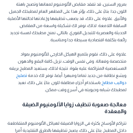
بمرور السنين، قد تفقد مقابض الألومنيوم لمعانها وتصبح باهتة
اللون جدا. بناءً على ذلك، يؤثر هذا على المظهر العام لمطبخك الجميل
والأنيق. علاوة على ذلك، قد يصعب تنظيفها وإعادتها لحالتها الأصلية
السابقة اللامعة. لذلك، نوفر لك تشكيلة واسعة من المقابض
الحديثة والعصرية للتبديل الفوري. بالتالي، نمنح مطبخك لمسة تجديد
رائعة بتكلفة اقتصادية بسيطة جدا ومناسبة.
علاوة على ذلك، نقوم بتلميع الهيكل الخارجي للألومنيوم بمواد
متخصصة وفعالة. وفي نفس الوقت، نزيل كافة البقع والدهون
المستعصية المتراكمة عليه بقوة. نتيجة لذلك، يستعيد المطبخ بريقه
ويشع نظافة من جديد تماما ومبهرا. أيضا، نوفر لك خدمة
تصليح
دواليب مطابخ
باستخدام أجزاء مطابقة للون. بناءً على ذلك، نعيد
لمطبخك شبابه وحيويته في أسرع وقت ممكن.
معالجة صعوبة تنظيف زوايا الألومنيوم الضيقة
والمعقدة
تتراكم الأوساخ بكثرة في الزوايا الضيقة لهياكل الألومنيوم المتقاطعة
داخل المطبخ. بناءً على ذلك، يصبح تنظيفها بالطرق التقليدية أمرا