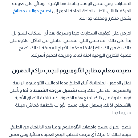
السحابات. وفي نفس الوقت، يحافظ هذا الإجراء الوقائي على نعومة
الحركة. بالتالي، تتجنب الحاجة الملحة للجوء إلى
تصليح دواليب مطابخ
بشكل متكرر ومكلف جدا لك.
احرص على تجفيف السحابات جيدا وبسرعة بعد أي انسكاب للسوائل.
بناءً على ذلك، أنت تحمي البلي المعدني الداخلي من التآكل. علاوة على
ذلك، يضمن لك ذلك إغلاقا محكما للأدراج العميقة. لذلك، تصبح
عملية التخزين اليومية آمنة تماما ومريحة لجميع أسرتك.
نصيحة معلم مطابخ الألومنيوم لتجنب تراكم الدهون
تمثل الدهون المتطايرة أثناء الطبخ عدوا لدواليب الألومنيوم الرائعة
والمشرقة. بناءً على ذلك، يجب
تشغيل مروحة الشفط دائما
وبأعلى
قوة. علاوة على ذلك، تمنع هذه الخطوة الاستباقية التصاق الأبخرة
بالأسطح. لذلك، يسهل عليك مسح الأبواب بقطعة قماش مبللة
سريعا جدا.
ينصح الخبراء بمسح واجهات الألومنيوم يوميا بعد الانتهاء من الطبخ.
نتيجة لذلك، لا تترك أي فرصة لتصلب البقع العنيدة نهائيا. وفي نفس