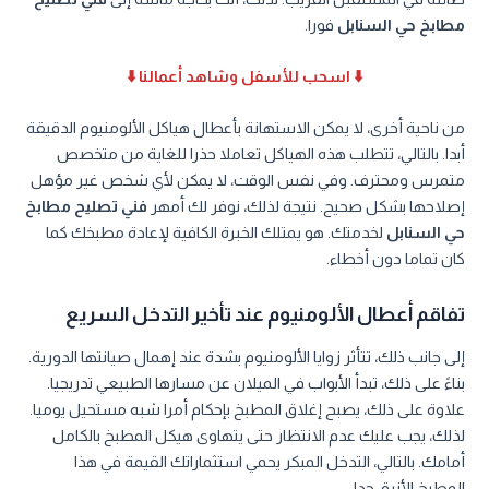
مطابخ حي السنابل
فورا.
⬇️ اسحب للأسفل وشاهد أعمالنا ⬇️
من ناحية أخرى، لا يمكن الاستهانة بأعطال هياكل الألومنيوم الدقيقة
أبدا. بالتالي، تتطلب هذه الهياكل تعاملا حذرا للغاية من متخصص
متمرس ومحترف. وفي نفس الوقت، لا يمكن لأي شخص غير مؤهل
إصلاحها بشكل صحيح. نتيجة لذلك، نوفر لك أمهر
فني تصليح مطابخ
حي السنابل
لخدمتك. هو يمتلك الخبرة الكافية لإعادة مطبخك كما
كان تماما دون أخطاء.
تفاقم أعطال الألومنيوم عند تأخير التدخل السريع
إلى جانب ذلك، تتأثر زوايا الألومنيوم بشدة عند إهمال صيانتها الدورية.
بناءً على ذلك، تبدأ الأبواب في الميلان عن مسارها الطبيعي تدريجيا.
علاوة على ذلك، يصبح إغلاق المطبخ بإحكام أمرا شبه مستحيل يوميا.
لذلك، يجب عليك عدم الانتظار حتى يتهاوى هيكل المطبخ بالكامل
أمامك. بالتالي، التدخل المبكر يحمي استثماراتك القيمة في هذا
المطبخ الأنيق جدا.