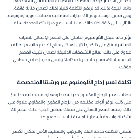
نأخذ في الاعتبار جودة المفصلات الإيطالية المتينة التي نستخدمها
دائما. نتيجة لذلك، قد ترتفع التكلفة قليلا لكنك تضمن متانة فائقة.
وفي نفس الوقت، نوفر لك خيارات اقتصادية بضمانات قوية وموثوقة.
بالتالي، نلبي كافة احتياجاتك بما يتناسب مع ميزانيتك المحددة سلفا.
تؤثر حالة هيكل الألومنيوم الداخلي على السعر الإجمالي للصيانة
المباشرة. بناءً على ذلك، إذا كان الهيكل يحتاج لتدعيم فالسعر يختلف.
علاوة على ذلك، نعالج التشققات الدقيقة لضمان تثبيت القطع
الجديدة. لذلك، نقدم حلا جذريا متكاملا وليس مجرد إصلاح سطحي
مؤقت.
تكلفة تغيير زجاج الألومنيوم عبر ورشتنا المتخصصة
يتطلب تغيير الزجاج المكسور حذرا شديدا ومهارة فنية عالية جدا. بناءً
على ذلك، نوفر أنواعا مختلفة من الزجاج المقوى والمقاوم. علاوة على
ذلك، يعتمد السعر النهائي على سمك مقاس الباب. لذلك، نقدم لك
تشكيلة واسعة بأسعار تنافسية تناسب الجميع هنا.
تشمل التكلفة خدمة الفك والتركيب والتنظيف الآمن لمكان الكسر