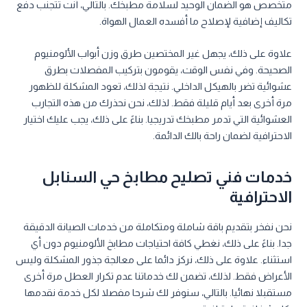
متخصص هو الضمان الوحيد لسلامة مطبخك. بالتالي، أنت تتجنب دفع
تكاليف إضافية لإصلاح ما أفسده العمال الهواة.
علاوة على ذلك، يجهل غير المختصين طرق وزن أبواب الألومنيوم
الصحيحة. وفي نفس الوقت، يقومون بتركيب المفصلات بطرق
عشوائية تضر بالهيكل الداخلي. نتيجة لذلك، تعود المشكلة للظهور
مرة أخرى بعد أيام قليلة فقط. لذلك، نحن نحذرك من هذه التجارب
العشوائية التي تدمر مطبخك تدريجيا. بناءً على ذلك، يجب عليك اختيار
الاحترافية لضمان راحة بالك الدائمة.
خدمات فني تصليح مطابخ حي السنابل
الاحترافية
نحن نفخر بتقديم باقة شاملة ومتكاملة من خدمات الصيانة الدقيقة
جدا. بناءً على ذلك، نغطي كافة احتياجات مطابخ الألومنيوم دون أي
استثناء. علاوة على ذلك، نركز دائما على معالجة جذور المشكلة وليس
الأعراض فقط. لذلك، تضمن لك خدماتنا عدم تكرار العطل مرة أخرى
مستقبلا نهائيا. بالتالي، سنوفر لك شرحا مفصلا لكل خدمة نقدمها