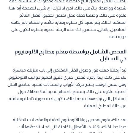
يتطلب العمل المتقن اتباع منهجية علمية وخطوات متسلسلة بدقة
شديدة وواضحة. بناءً على ذلك، نحن لا نترك أي شيء للصدفة أبدا هنا.
علاوة على ذلك، وضعنا خطة عمل تضمن تحقيق أفضل النتائج
الممكنة. لذلك، يتم تنفيذ كل خطوة بعناية فائقة واهتمام بالغ بكافة
التفاصيل. بالتالي، سنشرح لك هذه الرحلة خطوة بخطوة لتكون على
دراية تامة.
الفحص الشامل بواسطة معلم مطابخ الألومنيوم
حي السنابل
تبدأ رحلتنا معك فور وصول الفني المختص إلى باب منزلك مباشرة.
بناءً على ذلك، يبدأ بإجراء فحص بصري دقيق لجميع دواليب الألومنيوم.
وفي نفس الوقت، يختبر حركة الأبواب والسحابات لتحديد مناطق الخلل
الخفية. علاوة على ذلك، يستمع باهتمام شديد لملاحظاتك حول
المشاكل التي تواجهها. نتيجة لذلك، تتكون لديه صورة كاملة وشاملة
عن حالة المطبخ الفعلية.
بعد ذلك، يقوم بفحص زوايا الألومنيوم الخفية والمفصلات الداخلية
جيدا جدا. لذلك، يكتشف الأعطال الكامنة التي قد لا تلاحظها أنت