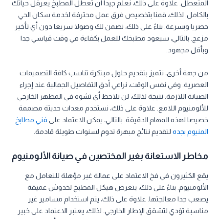
المتعطل. علاوة على ذلك، نعلم جيدا أن تعطل المطبخ يعرقل حياتك
بالكامل. لذلك، قمنا بتخصيص فرق عمل محترفة لخدمة سكان الحي
حصريا وبسرعة. بناءً على ذلك، نضمن لك وصولا سريعا دون أي تأخير
مزعج. بالتالي، سيعود مطبخك للعمل بكفاءة في وقت قياسي جدا
وبأقل مجهود.
من جهة أخرى، نتميز بتقديم حلول مبتكرة تناسب كافة التصميمات
العصرية. وفي نفس الوقت، نراعي أدق التفاصيل الجمالية عند إجراء
الصيانة اللازمة. نتيجة لذلك، لن تلاحظ أي تشوه في المظهر الخارجي
للألومنيوم اللامع. علاوة على ذلك، نستخدم معدات حديثة مصممة
خصيصا لهذه المهام الدقيقة. بالتالي، يمكن الاعتماد على
فني مطابخ
المنيوم بجده
لتقديم نتائج مبهرة تدوم لسنوات طويلة قادمة.
مخاطر الاستعانة بغير المختصين في صيانة الألومنيوم
يقع الكثيرون في فخ الاعتماد على عمالة غير مؤهلة للتعامل مع
الألومنيوم. بناءً على ذلك، يتعرض هيكل المطبخ لخدوش عميقة
يصعب جدا معالجتها. علاوة على ذلك، يتم استخدام مسامير غير
مناسبة تؤدي لتشقق الإطار الخارجي. لذلك، يعتبر الاعتماد على خبير