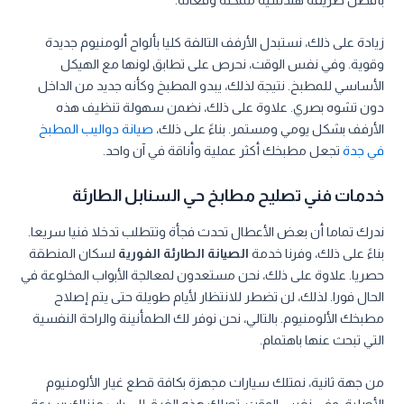
زيادة على ذلك، نستبدل الأرفف التالفة كليا بألواح ألومنيوم جديدة
وقوية. وفي نفس الوقت، نحرص على تطابق لونها مع الهيكل
الأساسي للمطبخ. نتيجة لذلك، يبدو المطبخ وكأنه جديد من الداخل
دون تشوه بصري. علاوة على ذلك، نضمن سهولة تنظيف هذه
الأرفف بشكل يومي ومستمر. بناءً على ذلك،
صيانة دواليب المطبخ
في جدة
تجعل مطبخك أكثر عملية وأناقة في آن واحد.
خدمات فني تصليح مطابخ حي السنابل الطارئة
ندرك تماما أن بعض الأعطال تحدث فجأة وتتطلب تدخلا فنيا سريعا.
بناءً على ذلك، وفرنا خدمة
الصيانة الطارئة الفورية
لسكان المنطقة
حصريا. علاوة على ذلك، نحن مستعدون لمعالجة الأبواب المخلوعة في
الحال فورا. لذلك، لن تضطر للانتظار لأيام طويلة حتى يتم إصلاح
مطبخك الألومنيوم. بالتالي، نحن نوفر لك الطمأنينة والراحة النفسية
التي تبحث عنها باهتمام.
من جهة ثانية، نمتلك سيارات مجهزة بكافة قطع غيار الألومنيوم