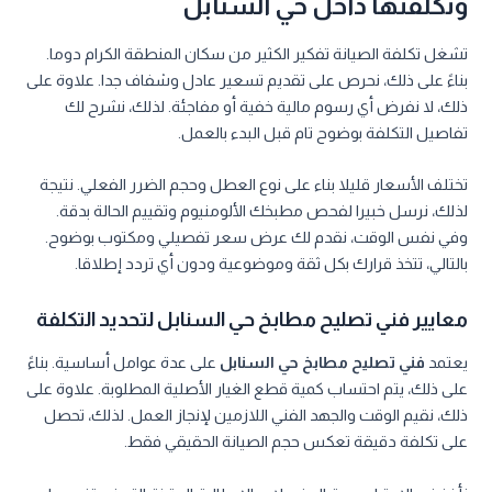
وتكلفتها داخل حي السنابل
تشغل تكلفة الصيانة تفكير الكثير من سكان المنطقة الكرام دوما.
بناءً على ذلك، نحرص على تقديم تسعير عادل وشفاف جدا. علاوة على
ذلك، لا نفرض أي رسوم مالية خفية أو مفاجئة. لذلك، نشرح لك
تفاصيل التكلفة بوضوح تام قبل البدء بالعمل.
تختلف الأسعار قليلا بناء على نوع العطل وحجم الضرر الفعلي. نتيجة
لذلك، نرسل خبيرا لفحص مطبخك الألومنيوم وتقييم الحالة بدقة.
وفي نفس الوقت، نقدم لك عرض سعر تفصيلي ومكتوب بوضوح.
بالتالي، تتخذ قرارك بكل ثقة وموضوعية ودون أي تردد إطلاقا.
معايير فني تصليح مطابخ حي السنابل لتحديد التكلفة
يعتمد
فني تصليح مطابخ حي السنابل
على عدة عوامل أساسية. بناءً
على ذلك، يتم احتساب كمية قطع الغيار الأصلية المطلوبة. علاوة على
ذلك، نقيم الوقت والجهد الفني اللازمين لإنجاز العمل. لذلك، تحصل
على تكلفة دقيقة تعكس حجم الصيانة الحقيقي فقط.