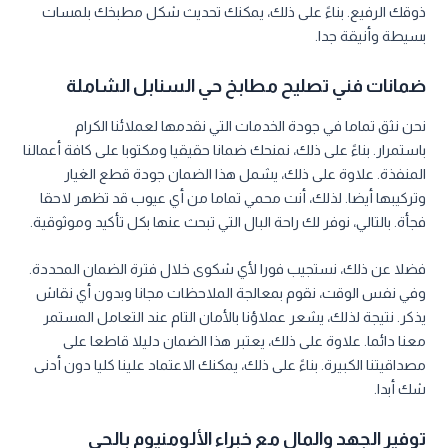
ذوقك الرفيع. بناءً على ذلك، يمكنك تحديث شكل مطبخك بلمسات
بسيطة وأنيقة جدا.
ضمانات فني تصليح مطابخ حي السنابل الشاملة
نحن نثق تماما في جودة الخدمات التي نقدمها لعملائنا الكرام
باستمرار. بناءً على ذلك، نمنحك ضمانا حقيقيا ومكتوبا على كافة أعمالنا
المنفذة. علاوة على ذلك، يشمل هذا الضمان جودة قطع الغيار
وتركيبها أيضا. لذلك، أنت محمي تماما من أي عيوب قد تظهر لاحقا
فجأة. بالتالي، نوفر لك راحة البال التي تبحث عنها بكل تأكيد وموثوقية.
فضلا عن ذلك، نستجيب فورا لأي شكوى خلال فترة الضمان المحددة.
وفي نفس الوقت، نقوم بمعالجة الملاحظات مجانا وبدون أي نقاش
يذكر. نتيجة لذلك، يشعر عملاؤنا بالأمان التام عند التعامل المستمر
معنا دائما. علاوة على ذلك، يعتبر هذا الضمان دليلا قاطعا على
مصداقيتنا الكبيرة. بناءً على ذلك، يمكنك الاعتماد علينا كليا دون أدنى
شك أبدا.
توفير الجهد والمال مع خبراء الألومنيوم بالحي