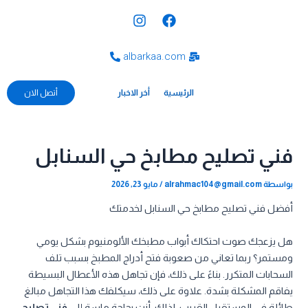
خطي
Post
I
F
لى
navigation
n
a
s
c
لمحتوى
t
e
albarkaa.com
a
b
g
o
الرئيسية
o
r
أخر الاخبار
أتصل الان
a
k
m
فني تصليح مطابخ حي السنابل
بواسطة
alrahmac104@gmail.com
/
مايو 23, 2026
أفضل فني تصليح مطابخ حي السنابل لخدمتك
هل يزعجك صوت احتكاك أبواب مطبخك الألومنيوم بشكل يومي
ومستمر؟ ربما تعاني من صعوبة فتح أدراج المطبخ بسبب تلف
السحابات المتكرر. بناءً على ذلك، فإن تجاهل هذه الأعطال البسيطة
يفاقم المشكلة بشدة. علاوة على ذلك، سيكلفك هذا التجاهل مبالغ
طائلة في المستقبل القريب. لذلك، أنت بحاجة ماسة إلى
فني تصليح