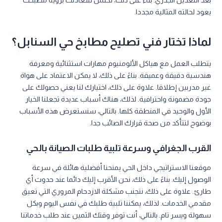
بعد التعديل الجذري. بناءً على ذلك، تكتمل سعادتك برؤية مطبخك
يعود لحالته المثالية مجددا.
لماذا تختار فني تصليح مطابخ حي السنابل؟
يتطلب العمل مع هياكل الألومنيوم مهارات استثنائية ومعرفة
هندسية دقيقة وعميقة. بناءً على ذلك، لا يمكن الاعتماد على هواة
غير مدربين إطلاقا. علاوة على ذلك، اختيارك لنا يعني حصولك على
جودة مضمونة واحترافية. لذلك، هناك أسباب عديدة تجعلنا الخيار
الأول والوحيد في المنطقة كلها. بالتالي، سنستعرض هذه الأسباب
بوضوح لتتأكد من صحة قرارك الصائب جدا.
القرب الجغرافي وسرعة تلبية طلبات الصيانة بالحي
موقعنا الاستراتيجي داخل الحي يمنحنا أفضلية هائلة في سرعة
الوصول إليك. بناءً على ذلك، نحن الأقرب إليك دائما عند حدوث أي
طارئ. علاوة على ذلك، نتجنب مشكلة الازدحام المروري التي تعيق
مقدمي الخدمات. لذلك، يمكننا تلبية طلبك في نفس اليوم وبكل
سهولة ويسر تام. بالتالي، أنت توفر وقتك الثمين عند طلب خدماتنا