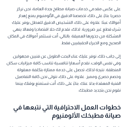
على عكس مقدمي خدمات صيانة مطابخ بجدة العامة، نحن نركز
حصريا. بناءً على ذلك، تخصصنا الدقيق في الألومنيوم يمنع إهدار
أموالك عبثا. علاوة على ذلك، التشخيص الدقيق للعطل يوفر عليك
شراء قطع غير ضرورية. لذلك، نقدم لك حلا اقتصاديا وفعالا ينهي
المشكلة من جذورها العميقة. بالتالي، أنت تستثمر أموالك في المكان
الصحيح ومع الخبراء الحقيقيين فقط.
إلى جانب ذلك، نوفر عليك عناء البحث الطويل عن فنيين مجهولين.
وفي نفس الوقت، نقدم أسعارا تنافسية تناسب كافة ميزانيات سكان
المنطقة. نتيجة لذلك، تحصل على خدمة ممتازة بتكلفة معقولة
وخصم حصري ومميز. علاوة على ذلك، نتولى نحن كافة التفاصيل
الفنية المعقدة بدلا عنك. بناءً على ذلك، أنت تستمتع بوقتك بينما
نقوم نحن بتجديد مطبخك.
خطوات العمل الاحترافية التي نتبعها في
صيانة مطبخك الألومنيوم