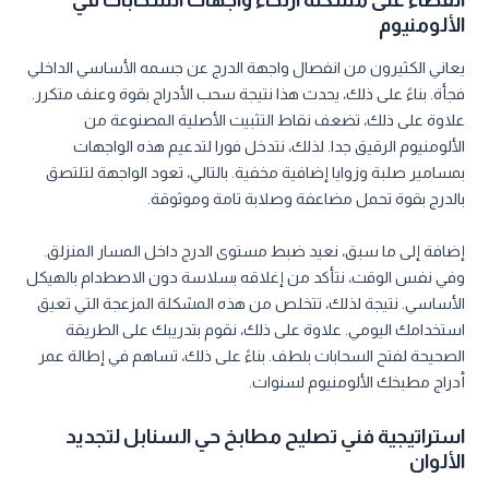
الألومنيوم
يعاني الكثيرون من انفصال واجهة الدرج عن جسمه الأساسي الداخلي
فجأة. بناءً على ذلك، يحدث هذا نتيجة سحب الأدراج بقوة وعنف متكرر.
علاوة على ذلك، تضعف نقاط التثبيت الأصلية المصنوعة من
الألومنيوم الرقيق جدا. لذلك، نتدخل فورا لتدعيم هذه الواجهات
بمسامير صلبة وزوايا إضافية مخفية. بالتالي، تعود الواجهة لتلتصق
بالدرج بقوة تحمل مضاعفة وصلابة تامة وموثوقة.
إضافة إلى ما سبق، نعيد ضبط مستوى الدرج داخل المسار المنزلق.
وفي نفس الوقت، نتأكد من إغلاقه بسلاسة دون الاصطدام بالهيكل
الأساسي. نتيجة لذلك، تتخلص من هذه المشكلة المزعجة التي تعيق
استخدامك اليومي. علاوة على ذلك، نقوم بتدريبك على الطريقة
الصحيحة لفتح السحابات بلطف. بناءً على ذلك، تساهم في إطالة عمر
أدراج مطبخك الألومنيوم لسنوات.
استراتيجية فني تصليح مطابخ حي السنابل لتجديد
الألوان