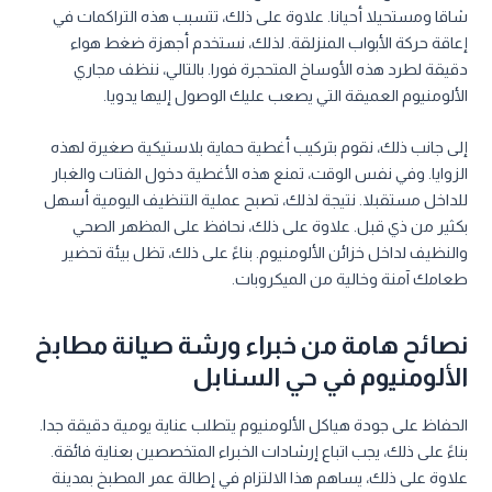
شاقا ومستحيلا أحيانا. علاوة على ذلك، تتسبب هذه التراكمات في
إعاقة حركة الأبواب المنزلقة. لذلك، نستخدم أجهزة ضغط هواء
دقيقة لطرد هذه الأوساخ المتحجرة فورا. بالتالي، ننظف مجاري
الألومنيوم العميقة التي يصعب عليك الوصول إليها يدويا.
إلى جانب ذلك، نقوم بتركيب أغطية حماية بلاستيكية صغيرة لهذه
الزوايا. وفي نفس الوقت، تمنع هذه الأغطية دخول الفتات والغبار
للداخل مستقبلا. نتيجة لذلك، تصبح عملية التنظيف اليومية أسهل
بكثير من ذي قبل. علاوة على ذلك، نحافظ على المظهر الصحي
والنظيف لداخل خزائن الألومنيوم. بناءً على ذلك، تظل بيئة تحضير
طعامك آمنة وخالية من الميكروبات.
نصائح هامة من خبراء ورشة صيانة مطابخ
الألومنيوم في حي السنابل
الحفاظ على جودة هياكل الألومنيوم يتطلب عناية يومية دقيقة جدا.
بناءً على ذلك، يجب اتباع إرشادات الخبراء المتخصصين بعناية فائقة.
علاوة على ذلك، يساهم هذا الالتزام في إطالة عمر المطبخ بمدينة