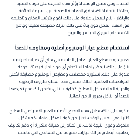
المحدد. وفي نفس الوقت، لا يؤثر هذه السرعة على جودة التنفيذ
إطلاقا. نتيجة لذلك، نحقق المعادلة الصعبة بين السرعة الفائقة
والإتقان التام للعمل. علاوة على ذلك، نقوم بترتيب المكان وتنظيفه
فور انتهاء العمل فورا. بناءً على ذلك، نترك مطبخك نظيفا وجاهزا
للاستخدام الفوري المباشر والمريح.
استخدام قطع غيار ألومنيوم أصلية ومقاومة للصدأ
تعتبر جودة قطع الغيار العامل الحاسم في نجاح أي صيانة احترافية.
بناءً على ذلك، نرفض تماما استخدام أي مواد تجارية رديئة الجودة.
علاوة على ذلك، نستورد مفصلات ومقابض ألومنيوم مطابقة لأعلى
المواصفات العالمية. لذلك، تتحمل هذه القطع ظروف الرطوبة
والحرارة العالية داخل المطبخ بكفاءة. بالتالي، نضمن لك عدم تعرضها
للصدأ أو التآكل بمرور الزمن نهائيا.
علاوة على ذلك، تطيل هذه القطع الأصلية العمر الافتراضي للمطبخ
كثيرا. وفي نفس الوقت، تعزز من قوة الهيكل وتماسكه بشكل
ملحوظ وقوي. نتيجة لذلك، لن تحتاج إلى صيانة متكررة أو دفع تكاليف
إضافية. أيضا، نوفر لك خيارات متنوعة من المقابض التي تناسب