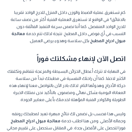
كم تستغرق عملية الضبط والوزن داخل المنزل للدرج الواحد تقريبا
بالدقائق؟ في الواقع لا تستغرق العملية الفنية أكثر من نصف ساعة
للدرج الواحد المنفصل. كما أننا نضمن سرعة التنفيذ الفائقة دون
التسبب في أي فوضى داخل المطبخ. نتيجة لذلك تتم خدمة
معالجة
ميول ادراج المطبخ
بكل سلاسة وهدوء يرضي العميل.
اتصل الآن لإنهاء مشكلتك فوراً
في النهاية لا تترك أعطال الخزائن البسيطة والمزعجة تتفاقم وتكلفك
الكثير لاحقا. كما أن راحتك النفسية في مطبخك تبدأ من سلاسة
حركة الأدراج وهدوئها التام. لذلك بادر الآن بالتواصل معنا لإنهاء هذه
المعاناة اليومية بشكل نهائي ومضمون. بالتأكيد نحن نمتلك الخبرة
الطويلة والكوادر الفنية المؤهلة لخدمتك بأعلى معايير الجودة.
وليس هذا فحسب بل نضمن لك نتائج مبهرة تعيد لمطبخك رونقه
وجماله الأصلي. ومن هنا اطلب خدمة
معالجة ميول ادراج المطبخ
فورا لتحصل على الأفضل بجدة. في المقابل ستحصل على تقييم مجاني