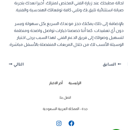
لحالة مطبخك عند زيارة الفني المختص لمنزلك. أخيرا نعدك بتجربة
صيانة استثنائية تليق بك وتلبي كافة توقعاتك الهندسية والفنية.
بالإضافة إلى ذلك يمكنك حجز موعدك السريع بكل سهولة ويسر
دون أي تعقيدات. كما أننا خصصنا خيارات تواصل واضحة ومنظمة
لتسهيل وصولك إلى فريق الدعم الفني. لهذا السبب يرجى اختيار
الوسيلة الأنسب لك من خلال المربعات المنفصلة بالأسفل مباشرة.
السابق
التالي
الرئيسية
أخر الاخبار
اتصل بنا:
جدة - الممكلة العربية السعودية
I
F
n
a