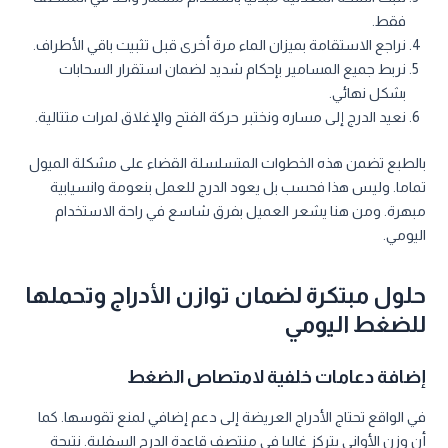
فقط.
نراجع الاستقامة بميزان الماء مرة أخرى قبل تثبيت باقي الأطراف.
نربط جميع المسامير بإحكام شديد لضمان استقرار السحابات
بشكل نهائي.
نعيد الدرج إلى مساره ونختبر حركة الفتح والإغلاق لمرات متتالية.
بالطبع تضمن هذه الخطوات المتسلسلة القضاء على مشكلة الميول
تماما. وليس هذا فحسب بل يعود الدرج للعمل بنعومة وانسيابية
مبهرة. ومن هنا يشعر العميل بفرق شاسع في راحة الاستخدام
اليومي.
حلول مبتكرة لضمان توازن الأدراج وتحملها
للضغط اليومي
إضافة دعامات خلفية لامتصاص الضغط
في الواقع تحتاج الأدراج العريضة إلى دعم إضافي لمنع تقوسها. كما
أن وزن الأواني يتركز غالبا في منتصف قاعدة الدرج السفلية. نتيجة