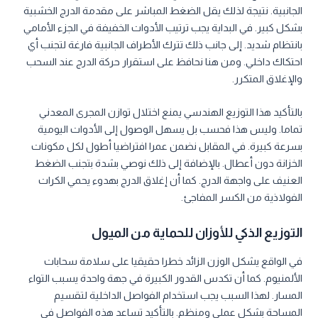
الجانبية. نتيجة لذلك يقل الضغط المباشر على مقدمة الدرج الخشبية
بشكل كبير. في البداية يجب ترتيب الأدوات الخفيفة في الجزء الأمامي
بانتظام شديد. إلى جانب ذلك تترك الأطراف الجانبية فارغة لتجنب أي
احتكاك داخلي. ومن هنا نحافظ على استقرار حركة الدرج عند السحب
والإغلاق المتكرر.
بالتأكيد هذا التوزيع الهندسي يمنع اختلال توازن المجرى المعدني
تماما. وليس هذا فحسب بل يسهل الوصول إلى الأدوات اليومية
بسرعة كبيرة. في المقابل نضمن عمرا افتراضيا أطول لكل مكونات
الخزانة دون أعطال. بالإضافة إلى ذلك نوصي بشدة بتجنب الضغط
العنيف على واجهة الدرج. كما أن إغلاق الدرج بهدوء يحمي الكرات
الفولاذية من الكسر المفاجئ.
التوزيع الذكي للأوزان للحماية من الميول
في الواقع يشكل الوزن الزائد خطرا حقيقيا على سلامة سحابات
الألمنيوم. كما أن تكدس القدور الكبيرة في جهة واحدة يسبب التواء
المسار. لهذا السبب يجب استخدام الفواصل الداخلية لتقسيم
المساحة بشكل عملي ومنظم. بالتأكيد تساعد هذه الفواصل في