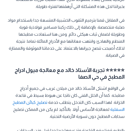
بخبراتنا لحل هذه المشكلة التي أرهقتها لفترة طويلة.
في المقابل قمنا بترميم الثقوب الخشبية المتسعة جدا باستخدام مواد
صلبة متخصصة. بالإضافة إلى ذلك ركبنا مسامير فولاذية قوية
وطويلة لضمان ثبات هيكلي دائم. ومن هنا استعادت مطبخها
المنظم والهادئ وانتهت معاناتها مع الأدراج المائلة تماما. نتيجة
لذلك أصبحت تنصح جيرانها بالاعتماد على خدماتنا الموثوقة والممتازة
في الصيانة.
⭐⭐⭐⭐⭐ تجربة الأستاذ خالد مع معالجة ميول ادراج
المطبخ في حي الصفا
في الواقع اشتكى الأستاذ خالد من ميلان غريب في جميع أدراج
مطبخه. كما أن الخلل الفني كان ناتجا عن هبوط بسيط في قاعدة
الخزانة. لهذا السبب كان التدخل يتطلب خدمة
تصليح كبائن المطبخ
السفلية
لمعالجة الأساس أولا. بالتأكيد لم يكن من الممكن تصليح
سحابات المطبخ دون تسوية الأرضية التحتية.
بالطبع قمنا برفع القاعدة وتدعيمها جيدا جدا قبل وزن السحابات