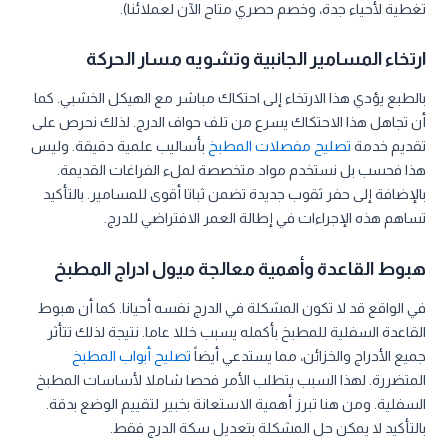
تغطية لأحياء جدة، وخصم حصري متاح الآن لعملائنا).
ارتخاء المسامير الجانبية وتشويه مسار الحركة
بالطبع يؤدي هذا الارتخاء إلى احتكاك مباشر مع الهيكل الخشبي. كما
أن تجاهل هذا الاحتكاك يسرع من تلف حواف الدرج. لذلك نحرص على
تقديم خدمة
تصليح مفصلات المطبخ
بأساليب علمية دقيقة. وليس
هذا فحسب بل نستخدم مواد متخصصة لملء الفراغات القديمة.
بالإضافة إلى حفر ثقوب جديدة تضمن ثباتا أقوى للمسامير. بالتأكيد
تساهم هذه الإجراءات في إطالة العمر الافتراضي للدرج.
هبوط القاعدة وأهمية معالجة ميول ادراج المطبخ
في الواقع قد لا تكون المشكلة في الدرج نفسه أحيانا. كما أن هبوط
القاعدة السفلية للمطبخ بأكمله يسبب خللا عاما. نتيجة لذلك تتأثر
جميع الأدراج والخزائن، مما يستدعي أيضاً
تصليح أبواب المطبخ
المتضررة. لهذا السبب يتطلب الأمر فحصا شاملا لأساسات المطبخ
السفلية. ومن هنا تبرز أهمية الاستعانة بخبير لتقييم الوضع بدقة.
بالتأكيد لا يمكن حل المشكلة بتعديل سكة الدرج فقط.