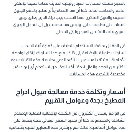
بالطبع تمتلك السحابات الهيدروليكية الحديثة نظاما دقيقا للإغلاق
الناعم والصامت تماما. كما أن هذا النظام يتأثر سلبيا بالدفع اليدوي
العنيف والقوي المتكرر. لهذا السبب يجب ترك الدرج يغلق برفق
اعتمادا على نظامه الذاتي. وليس هذا فحسب بل إن التدخل اليدوي
القوي يتلف المكبس الهيدروليكي الداخلي.
في المقابل يحافظ الاستخدام اللطيف على كفاءة آلية السحب
لسنوات طويلة. بالإضافة إلى ذلك يمنع هذا السلوك ارتخاء الواجهة
الأمامية المثبتة بالمسامير. بالتأكيد الوعي بطبيعة هذه التقنيات يوفر
الكثير من الجهد والمال لاحقا. أخيرا نحذر من استخدام أي زيوت غير
مخصصة لتشحيم هذه المسارات.
أسعار وتكلفة خدمة معالجة ميول ادراج
المطبخ بجدة وعوامل التقييم
في الواقع يتساءل الكثيرون عن التكلفة الإجمالية لعملية الإصلاح
الشاملة والمضمونة. كما أن تحديد السعر النهائي بدقة يعتمد على
عدة عوامل أساسية. لذلك نقوم بشرح هذه المعايير الفنية بشفافية