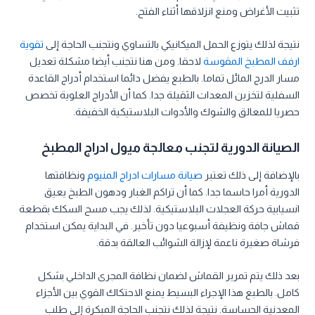
تثبيت الأغراض ومنع انزلاقها أثناء الفتح.
نتيجة لذلك يتوزع الحمل الميكانيكي بالتساوي ونتجنب الحاجة إلى
تقوية
ارفف المطبخ المقوسة
لاحقا. ومن هنا نتجنب أيضا مشكلة تعديل
مسار الدرج المائل تماما. بالطبع يفضل دائما استخدام أدراج القاعدة
السفلية لتخزين المعدات الثقيلة جدا. كما أن الأدراج العلوية تخصص
حصريا للمعالق والشوك والأدوات البلاستيكية الخفيفة.
الصيانة الدورية لتجنب معالجة ميول ادراج المطبخ
بالإضافة إلى ذلك تعتبر
صيانة مسارات ادراج المنيوم
ونظافتها
الدورية أمرا حاسما جدا. كما أن تراكم الغبار ودهون الطبخ يعيق
انسيابية حركة العجلات البلاستيكية. لذلك يجب مسح السكك بقطعة
قماش جافة ونظيفة أسبوعيا دون تأخير. في البداية يمكن استخدام
فرشاة صغيرة ناعمة لإزالة الشوائب العالقة بدقة.
بعد ذلك يتم تمرير القماش لضمان نظافة المجرى الداخلي بشكل
كامل. بالطبع هذا الإجراء البسيط يمنع الاحتكاك القوي بين الأجزاء
المعدنية الحساسة. نتيجة لذلك نتجنب الحاجة المبكرة إلى طلب