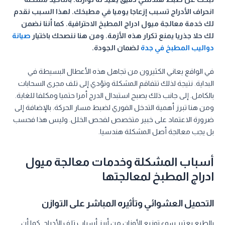
انحراف الأدراج تسبب إزعاجا يوميا في مطبخك. لهذا السبب نقدم
لك خدمة معالجة ميول ادراج المطبخ الاحترافية. كما أننا نضمن
لك حلا جذريا يمنع تكرار هذه الأزمة. ومن هنا ننصحك باختيار
صيانة
دواليب المطبخ في جدة
لضمان الجودة.
في الواقع يعاني الكثيرون من تجاهل هذه الأعطال البسيطة في
البداية. نتيجة لذلك تتفاقم المشكلة وتؤدي إلى تلف مجرى السحابات
بالكامل. إلى جانب ذلك يصبح استبدال الدرج أمرا حتميا ومكلفا للغاية.
ومن هنا تبرز أهمية التدخل الفوري لضبط مسار الحركة. بالإضافة إلى
ضرورة الاعتماد على خبير متخصص لفحص الخلل. وليس هذا فحسب
بل يجب معالجة أصل المشكلة هندسيا.
أسباب المشكلة وخدمات معالجة ميول
ادراج المطبخ لمعالجتها
التحميل العشوائي وتأثيره المباشر على التوازن
بالطبع يعتبر سوء توزيع الأوزان من أبرز أسباب تلف الأدراج. كما أن