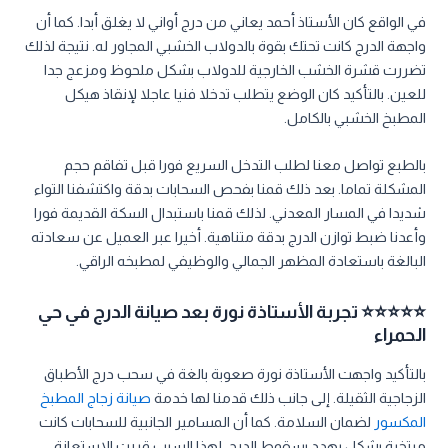
في الواقع كان الأستاذ أحمد يعاني من درج أواني لا يغلق أبدا. كما أن
واجهة الدرج كانت تحتك بقوة بالدولاب الخشبي المجاور له. نتيجة لذلك
تضررت قشرة الخشب الخارجية للدولاب بشكل ملحوظ ومزعج جدا
للعين. بالتأكيد كان الوضع يتطلب تدخلا فنيا عاجلا لإنقاذ هيكل
المطبخ الخشبي بالكامل.
بالطبع تواصل معنا لطلب التدخل السريع فورا قبل تفاقم حجم
المشكلة تماما. بعد ذلك قمنا بفحص السحابات بدقة واكتشفنا التواء
شديدا في المسار المعدني. لذلك قمنا باستبدال السكة القديمة فورا
وأعدنا ضبط توازن الدرج بدقة متناهية. أخيرا عبر العميل عن سعادته
البالغة باستعادة المظهر الجمالي والوظيفي لمطبخه الراقي.
⭐⭐⭐⭐⭐ تجربة الأستاذة نورة بعد صيانة الدرج في حي
الحمراء
بالتأكيد واجهت الأستاذة نورة صعوبة بالغة في سحب درج الأطباق
الزجاجية الثقيلة. إلى جانب ذلك قدمنا لها خدمة
صيانة زجاج المطبخ
المكسور
لضمان السلامة. كما أن المسامير الجانبية للسحابات كانت
مرتخية بشكل يهدد بسقوط الدرج. لهذا السبب قررت الاستعانة