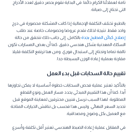
تامة لعملائنا الكرام دائما. في البداية نقوم بحصر دقيق لعدد الأدراج
التي تحتاج إلى صيانة.
بالطبع تختلف التكلفة الإجمالية إذا كانت المشكلة محصورة في درج
واحد فقط. نتيجة لذلك نقدم عروضا وخصومات خاصة عند طلب
إصلاح كبائن المطبخ بجدة
بالكامل. إلى جانب ذلك نتحقق من حالة
السكك المعدنية بشكل هندسي دقيق. كما أن بعض المسارات تكون
تالفة تماما وتحتاج إلى استبدال فوري. ومن هنا ترتفع التكلفة قليلا
مقارنة بعملية إعادة الوزن البسيطة جدا.
تقييم حالة السحابات قبل بدء العمل
بالتأكيد تعتبر عملية فحص السحابات خطوة أساسية لا يمكن تجاوزها
أبدا. كما أن هذا التقييم المبدئي يحدد مسار العمل ونوع القطع
المطلوبة. لهذا السبب نرسل فنيين محترفين لمعاينة الموقع قبل
تحديد السعر النهائي. وليس هذا فحسب بل نناقش الخيارات المتاحة
مع العميل بكل وضوح ومصداقية.
في المقابل عملية إعادة الضبط الهندسي تعتبر أقل تكلفة وأسرع