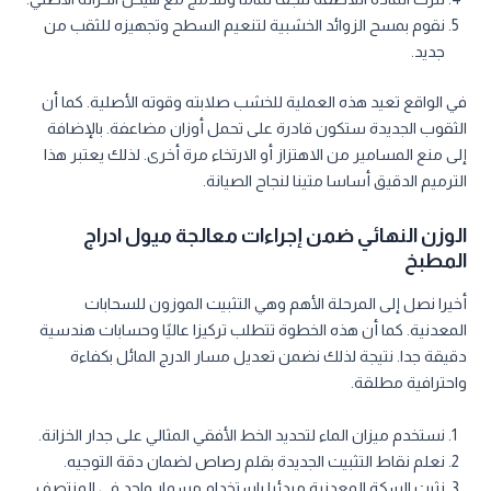
نقوم بمسح الزوائد الخشبية لتنعيم السطح وتجهيزه للثقب من
جديد.
في الواقع تعيد هذه العملية للخشب صلابته وقوته الأصلية. كما أن
الثقوب الجديدة ستكون قادرة على تحمل أوزان مضاعفة. بالإضافة
إلى منع المسامير من الاهتزاز أو الارتخاء مرة أخرى. لذلك يعتبر هذا
الترميم الدقيق أساسا متينا لنجاح الصيانة.
الوزن النهائي ضمن إجراءات معالجة ميول ادراج
المطبخ
أخيرا نصل إلى المرحلة الأهم وهي التثبيت الموزون للسحابات
المعدنية. كما أن هذه الخطوة تتطلب تركيزا عاليًا وحسابات هندسية
دقيقة جدا. نتيجة لذلك نضمن تعديل مسار الدرج المائل بكفاءة
واحترافية مطلقة.
نستخدم ميزان الماء لتحديد الخط الأفقي المثالي على جدار الخزانة.
نعلم نقاط التثبيت الجديدة بقلم رصاص لضمان دقة التوجيه.
نثبت السكة المعدنية مبدئيا باستخدام مسمار واحد في المنتصف