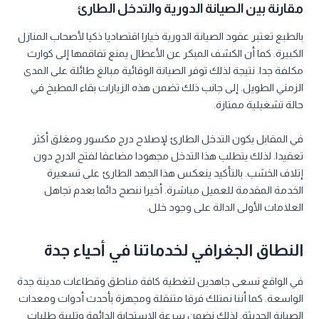
مقارنة بين الصيانة الدورية والتدخل الطارئ
بالطبع تعتبر عقود الصيانة الدورية خيارا اقتصاديا ذكيا لأصحاب المنازل
الكبيرة. كما أن الكشف المبكر عن الأعطال يمنع تفاقمها إلى كوارث
مكلفة جدا. نتيجة لذلك توفر الصيانة الوقائية مبالغ طائلة على المدى
الزمني الطويل. إلى جانب ذلك تضمن هذه الزيارات بقاء المطبخ في
حالة تشغيلية ممتازة.
في المقابل يكون التدخل الطارئ لإصلاح درج مكسور ومغلق أكثر
تعقيدا. لذلك يتطلب هذا التدخل مجهودا مضاعفا لفتح الدرج دون
إتلاف الخشب. بالتأكيد ينعكس هذا الجهد الطارئ على تسعيرة
الخدمة المقدمة للعميل مباشرة. أخيرا ننصح دائما بعدم تجاهل
العلامات الأولى الدالة على وجود خلل.
النطاق الجغرافي لخدماتنا في أحياء جدة
في الواقع نسعى جاهدين لتغطية كافة مناطق وقطاعات مدينة جدة
الواسعة. كما أننا نمتلك فرقا متنقلة ومجهزة بأحدث أدوات ومعدات
الصيانة الحديثة. لذلك نضمن سرعة الاستجابة الدائمة وتلبية طلبات