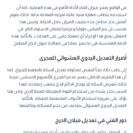
في الواقع يعتبر ميزان الماء الأداة الأهم في هذه العملية. كما أن
استخدمه يتطلب مهارة فنية عالية لقراءة الفقاعة بدقة. لذلك يقوم
أفضل
نجار مطابخ بجدة
بتثبيت الميزان داخل الخزانة. وليس هذا
فحسب بل يتم القياس طوليا وعرضيا لضمان الاستواء التام. في
المقابل يمنع هذا الإجراء أي ضغط جانبي على العجلات. بالتأكيد هذه
الدقة الهندسية هي ما يميز عملنا في معالجة ميول ادراج المطبخ.
أضرار التعديل اليدوي العشوائي للمجرى
إلى جانب ذلك يلجأ البعض لمحاولة تعديل السكة بالضغط اليدوي. كما
أن هذا التصرف الخاطئ يعتبر مدمرا لمجرى الألمنيوم الحساس. نتيجة
لذلك تتعرض السكة للاعوجاج الدائم الذي يصعب إصلاحه. لهذا
السبب نحذر بشدة من استخدام القوة المفرطة لضبط الدرج. ومن هنا
نؤكد على ضرورة استخدام الأدوات المخصصة للصيانة. بالتأكيد
التعديل اليدوي العشوائي يضاعف من حجم المشكلة وتكلفتها.
دور الفني في تعديل ميلان الدرج
في المقابل تتكون السحابات الحديثة من أجزاء معدنية رقيقة