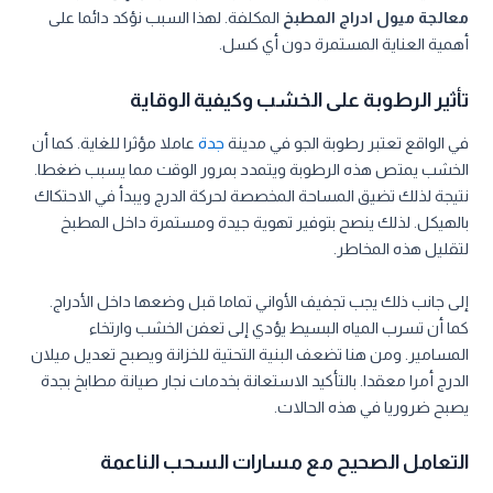
معالجة ميول ادراج المطبخ
المكلفة. لهذا السبب نؤكد دائما على
أهمية العناية المستمرة دون أي كسل.
تأثير الرطوبة على الخشب وكيفية الوقاية
في الواقع تعتبر رطوبة الجو في مدينة
جدة
عاملا مؤثرا للغاية. كما أن
الخشب يمتص هذه الرطوبة ويتمدد بمرور الوقت مما يسبب ضغطا.
نتيجة لذلك تضيق المساحة المخصصة لحركة الدرج ويبدأ في الاحتكاك
بالهيكل. لذلك ينصح بتوفير تهوية جيدة ومستمرة داخل المطبخ
لتقليل هذه المخاطر.
إلى جانب ذلك يجب تجفيف الأواني تماما قبل وضعها داخل الأدراج.
كما أن تسرب المياه البسيط يؤدي إلى تعفن الخشب وارتخاء
المسامير. ومن هنا تضعف البنية التحتية للخزانة ويصبح تعديل ميلان
الدرج أمرا معقدا. بالتأكيد الاستعانة بخدمات نجار صيانة مطابخ بجدة
يصبح ضروريا في هذه الحالات.
التعامل الصحيح مع مسارات السحب الناعمة