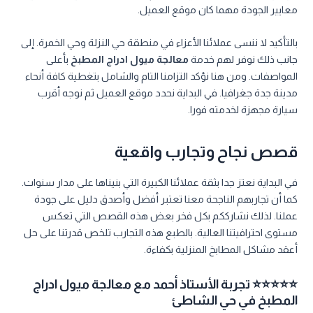
معايير الجودة مهما كان موقع العميل.
بالتأكيد لا ننسى عملائنا الأعزاء في منطقة حي النزلة وحي الخمرة. إلى
جانب ذلك نوفر لهم خدمة
معالجة ميول ادراج المطبخ
بأعلى
المواصفات. ومن هنا نؤكد التزامنا التام والشامل بتغطية كافة أنحاء
مدينة جدة جغرافيا. في البداية نحدد موقع العميل ثم نوجه أقرب
سيارة مجهزة لخدمته فورا.
قصص نجاح وتجارب واقعية
في البداية نعتز جدا بثقة عملائنا الكبيرة التي بنيناها على مدار سنوات.
كما أن تجاربهم الناجحة معنا تعتبر أفضل وأصدق دليل على جودة
عملنا. لذلك نشارككم بكل فخر بعض هذه القصص التي تعكس
مستوى احترافيتنا العالية. بالطبع هذه التجارب تلخص قدرتنا على حل
أعقد مشاكل المطابخ المنزلية بكفاءة.
⭐⭐⭐⭐⭐ تجربة الأستاذ أحمد مع معالجة ميول ادراج
المطبخ في حي الشاطئ