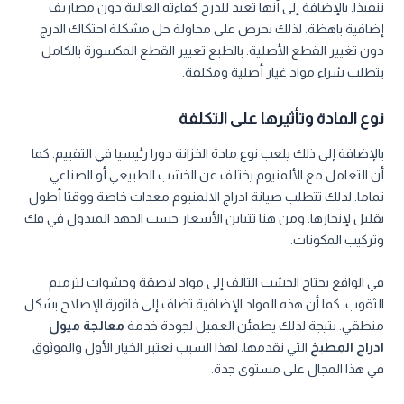
تنفيذا. بالإضافة إلى أنها تعيد للدرج كفاءته العالية دون مصاريف
إضافية باهظة. لذلك نحرص على محاولة حل مشكلة احتكاك الدرج
دون تغيير القطع الأصلية. بالطبع تغيير القطع المكسورة بالكامل
يتطلب شراء مواد غيار أصلية ومكلفة.
نوع المادة وتأثيرها على التكلفة
بالإضافة إلى ذلك يلعب نوع مادة الخزانة دورا رئيسيا في التقييم. كما
أن التعامل مع الألمنيوم يختلف عن الخشب الطبيعي أو الصناعي
تماما. لذلك تتطلب صيانة ادراج الالمنيوم معدات خاصة ووقتا أطول
بقليل لإنجازها. ومن هنا تتباين الأسعار حسب الجهد المبذول في فك
وتركيب المكونات.
في الواقع يحتاج الخشب التالف إلى مواد لاصقة وحشوات لترميم
الثقوب. كما أن هذه المواد الإضافية تضاف إلى فاتورة الإصلاح بشكل
منطقي. نتيجة لذلك يطمئن العميل لجودة خدمة
معالجة ميول
ادراج المطبخ
التي نقدمها. لهذا السبب نعتبر الخيار الأول والموثوق
في هذا المجال على مستوى جدة.