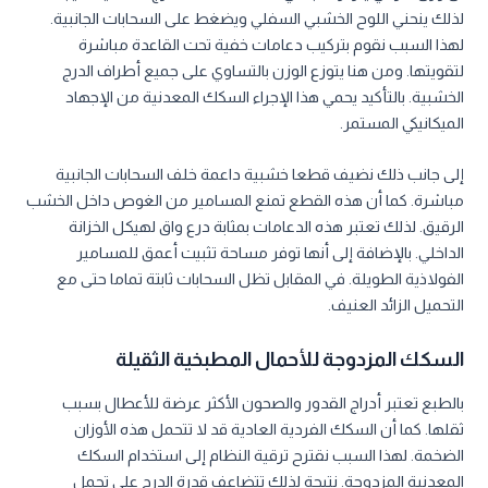
لذلك ينحني اللوح الخشبي السفلي ويضغط على السحابات الجانبية.
لهذا السبب نقوم بتركيب دعامات خفية تحت القاعدة مباشرة
لتقويتها. ومن هنا يتوزع الوزن بالتساوي على جميع أطراف الدرج
الخشبية. بالتأكيد يحمي هذا الإجراء السكك المعدنية من الإجهاد
الميكانيكي المستمر.
إلى جانب ذلك نضيف قطعا خشبية داعمة خلف السحابات الجانبية
مباشرة. كما أن هذه القطع تمنع المسامير من الغوص داخل الخشب
الرقيق. لذلك تعتبر هذه الدعامات بمثابة درع واق لهيكل الخزانة
الداخلي. بالإضافة إلى أنها توفر مساحة تثبيت أعمق للمسامير
الفولاذية الطويلة. في المقابل تظل السحابات ثابتة تماما حتى مع
التحميل الزائد العنيف.
السكك المزدوجة للأحمال المطبخية الثقيلة
بالطبع تعتبر أدراج القدور والصحون الأكثر عرضة للأعطال بسبب
ثقلها. كما أن السكك الفردية العادية قد لا تتحمل هذه الأوزان
الضخمة. لهذا السبب نقترح ترقية النظام إلى استخدام السكك
المعدنية المزدوجة. نتيجة لذلك تتضاعف قدرة الدرج على تحمل