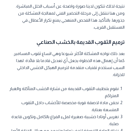
نتيجة لذلك تتكون لدينا صورة واضحة عن أسباب الخلل المباشرة.
ومن هنا ننتقل إلى مرحلة التحضير الفني لمعالجة المشكلة من
جذورها. بالتأكيد هذا الفحص المنهجي يمنع تكرار الأعطال في
المستقبل القريب.
ترميم الثقوب القديمة بالخشب الصناعي
بعد ذلك نواجه المشكلة الأكثر شيوعا وهي اتساع ثقوب المسامير.
كما أن إهمال هذه الخطوة يجعل أي تعديل قادما بلا فائدة. لهذا
السبب نستخدم تقنيات متقدمة لترميم الهيكل الخشبي الداخلي
للخزانة.
نقوم بتنظيف الثقوب القديمة من نشارة الخشب المتآكلة والغبار
المتراكم.
نحقن مادة لاصقة قوية مخصصة للأخشاب داخل الثقوب
المتسعة بعناية.
نغرس أوتادا خشبية صغيرة لملء الفراغ بالكامل وتكوين قاعدة
صلبة.
نترك المادة اللاصقة لتجف تماما وتندمج مع هيكل الخزانة الأصلي.