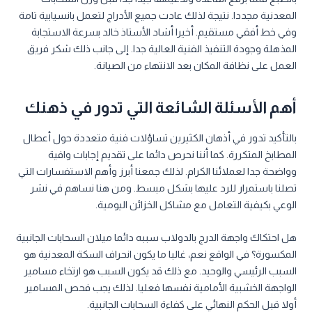
المعدنية مجددا. نتيجة لذلك عادت جميع الأدراج لتعمل بانسيابية تامة
وفي خط أفقي مستقيم. أخيرا أشاد الأستاذ خالد بسرعة الاستجابة
المذهلة وجودة التنفيذ الفنية العالية جدا. إلى جانب ذلك شكر فريق
العمل على نظافة المكان بعد الانتهاء من الصيانة.
أهم الأسئلة الشائعة التي تدور في ذهنك
بالتأكيد تدور في أذهان الكثيرين تساؤلات فنية متعددة حول أعطال
المطابخ المتكررة. كما أننا نحرص دائما على تقديم إجابات وافية
وواضحة جدا لعملائنا الكرام. لذلك جمعنا أبرز وأهم الاستفسارات التي
تصلنا باستمرار للرد عليها بشكل مبسط. ومن هنا نساهم في نشر
الوعي بكيفية التعامل مع مشاكل الخزائن اليومية.
هل احتكاك واجهة الدرج بالدولاب سببه دائما ميلان السحابات الجانبية
المكسورة؟ في الواقع نعم، غالبا ما يكون انحراف السكة المعدنية هو
السبب الرئيسي والوحيد. مع ذلك قد يكون السبب هو ارتخاء مسامير
الواجهة الخشبية الأمامية نفسها فعليا. لذلك يجب فحص المسامير
أولا قبل الحكم النهائي على كفاءة السحابات الجانبية.