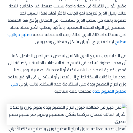
وضع الأواني الثقيلة في جهة واحدة يسبب ضغطا غير متكافئ. نتيجة
لذلك يميل الدرج تدريجيا نحو الجانب الأكثر ثقلا. لهذا السبب نجد
صعوبة بالغة في سحب الدرج بسلاسة. في المقابل يؤدي هذا الضغط
المستمر إلى التواء السكة المعدنية. بالتأكيد يتطلب الأمر تدخلا عاجلا
لحل مشكلة احتكاك الدرج. لذلك يجب الاستعانة بخدمة
تصليح دواليب
مطابخ
لإعادة توزيع الأوزان بشكل منطقي ومدروس.
في البداية يجب تفريغ الدرج بالكامل لفحص حجم الضرر الحاصل. كما
أن هذه الخطوة تساعد في تقييم حالة السحابات الجانبية. بالإضافة إلى
فحص كفاءة العجلات البلاستيكية أو المعدنية الصغيرة. ومن هنا
نحدد ما إذا كانت السكة تحتاج إلى تعديل أو استبدال. في الواقع يعتمد
وزن ادراج المطبخ بجدة على استقامة هذه السكك. لذلك يتولى
فني
مطابخ المنيوم بجده
فحصها بدقة متناهية.
أفضل خدمة معالجة ميول ادراج المطبخ (وزن وتصليح سكك الأدراج،