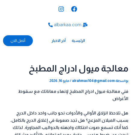
خطي
Post
I
F
لى
navigation
n
a
s
c
لمحتوى
t
e
albarkaa.com
a
b
g
o
الرئيسية
o
r
أخر الاخبار
أتصل الان
a
k
m
معالجة ميول ادراج المطبخ
بواسطة
alrahmac104@gmail.com
/
مايو 16, 2026
فني معالجة ميول ادراج المطبخ لإنهاء معاناتك مع سقوط
الأغراض
هل تلاحظ انزلاق الأواني والأدوات نحو جانب واحد داخل الدرج
بسبب الميلان المزعج؟ هل تجد صعوبة في إغلاق الدرج بالكامل.
كما أنك تسمع صوت احتكاك واجهته بالدواليب المجاورة. لذلك
تبحث عن ضبط هندسي دقيق يعيد له توازنه. بالتأكيد مشكلة