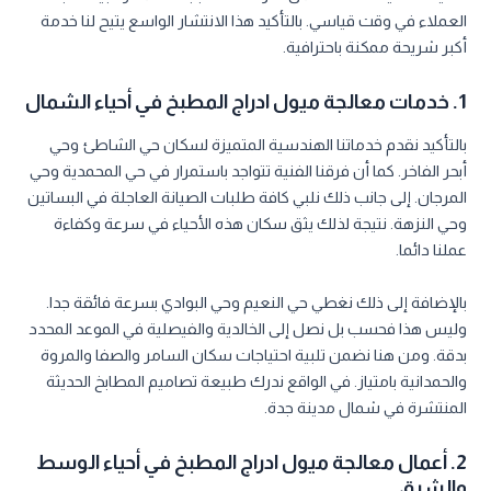
العملاء في وقت قياسي. بالتأكيد هذا الانتشار الواسع يتيح لنا خدمة
أكبر شريحة ممكنة باحترافية.
1. خدمات معالجة ميول ادراج المطبخ في أحياء الشمال
بالتأكيد نقدم خدماتنا الهندسية المتميزة لسكان حي الشاطئ وحي
أبحر الفاخر. كما أن فرقنا الفنية تتواجد باستمرار في حي المحمدية وحي
المرجان. إلى جانب ذلك نلبي كافة طلبات الصيانة العاجلة في البساتين
وحي النزهة. نتيجة لذلك يثق سكان هذه الأحياء في سرعة وكفاءة
عملنا دائما.
بالإضافة إلى ذلك نغطي حي النعيم وحي البوادي بسرعة فائقة جدا.
وليس هذا فحسب بل نصل إلى الخالدية والفيصلية في الموعد المحدد
بدقة. ومن هنا نضمن تلبية احتياجات سكان السامر والصفا والمروة
والحمدانية بامتياز. في الواقع ندرك طبيعة تصاميم المطابخ الحديثة
المنتشرة في شمال مدينة جدة.
2. أعمال معالجة ميول ادراج المطبخ في أحياء الوسط
والشرق