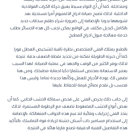
ومتداخلة. كما أن أي التواء بسيط يعيق حركة الكرات الفولاذية
الداخلية. لذلك تصبح صيانة ادراج الالمنيوم أمرا مستحيلا بعد
تشويهها يدويا. بالإضافة إلى ضرورة شراء طقم سحابات جديد
بالكامل كبديل مكلف. في الواقع يمكن تجنب كل هذه الخسائر بطلب
خدمة معالجة ميول ادراج المطبخ.
بالطبع يمتلك الفني المتخصص نظرة ثاقبة لتشخيص العطل فورا.
كما أن خبرته الطويلة تمكنه من تحديد نقطة الضعف بدقة. نتيجة
لذلك يوفر الكثير من الوقت والجهد في عملية الصيانة. لهذا السبب
يعتبر الاستعانة بمختص استثمارا ذكيا لحماية مطبخك. ومن هنا
نضمن لك عودة الأدراج للعمل وكأنها جديدة تماما. وليس هذا
فحسب بل نقدم نصائح قيمة للحفاظ عليها.
إلى جانب ذلك يحرص الفني على فحص سماكة الخشب الجانبي. كما أن
بعض أنواع الخشب المضغوط تضعف مع الرطوبة المستمرة. لذلك
يتخذ الفني إجراءات وقائية لتدعيم هذه الجوانب المتهالكة. بالإضافة
إلى استخدام مسامير ذات أسنان خشنة لزيادة قوة التماسك. بالتأكيد
هذه التفاصيل الفنية الدقيقة تصنع فارقا هائلا في النتيجة.