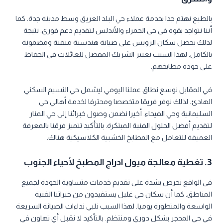
بالطبع نهتم جدا بخدمة عملاء حي البلد العريق وسط مدينة جدة. كما
أننا نتواجد بقوة في حي الحمراء والأندلس لتقديم دعم فوري. نتيجة
لذلك يحصل سكان الرويس على صيانة هندسية متقنة ومضمونة
بالكامل. لهذا السبب نعتبر الشريك المفضل للعائلات في الحفاظ
على جودة مطابخهم.
في المقابل نوسع نطاق عملنا اليومي ليشمل حي النسيم السكني
الهادئ. لذلك نوفر فريقا متخصصا ومحترفا لخدمة أهالي حي
السليمانية وحي الفيحاء. أخيرا نضمن وصول خبرائنا إلى حي المنار
لتقديم أفضل الحلول الفنية المبتكرة. بالتأكيد تتميز فرقنا بالمعرفة
العميقة للتعامل مع المطابخ الخشبية الكلاسيكية هناك.
3. تغطية معالجة ميول ادراج المطبخ لأحياء الجنوب
في الواقع نحرص بشدة على تقديم خدمات متساوية الجودة لجميع
المناطق. كما أن سكان حي غليل يستفيدون من خبراتنا الفنية
الواسعة والمتطورة يوميا. لهذا السبب نلبي نداءات الصيانة السريعة
في حي المحجر بشكل دوري ومنتظم. بالتأكيد لا نقبل أي تهاون في