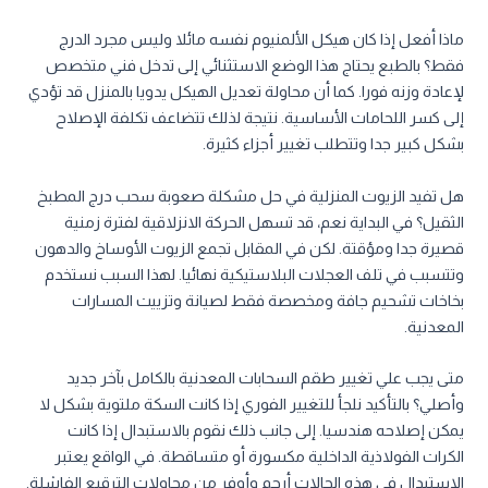
ماذا أفعل إذا كان هيكل الألمنيوم نفسه مائلا وليس مجرد الدرج
فقط؟ بالطبع يحتاج هذا الوضع الاستثنائي إلى تدخل فني متخصص
لإعادة وزنه فورا. كما أن محاولة تعديل الهيكل يدويا بالمنزل قد تؤدي
إلى كسر اللحامات الأساسية. نتيجة لذلك تتضاعف تكلفة الإصلاح
بشكل كبير جدا وتتطلب تغيير أجزاء كثيرة.
هل تفيد الزيوت المنزلية في حل مشكلة صعوبة سحب درج المطبخ
الثقيل؟ في البداية نعم، قد تسهل الحركة الانزلاقية لفترة زمنية
قصيرة جدا ومؤقتة. لكن في المقابل تجمع الزيوت الأوساخ والدهون
وتتسبب في تلف العجلات البلاستيكية نهائيا. لهذا السبب نستخدم
بخاخات تشحيم جافة ومخصصة فقط لصيانة وتزييت المسارات
المعدنية.
متى يجب علي تغيير طقم السحابات المعدنية بالكامل بآخر جديد
وأصلي؟ بالتأكيد نلجأ للتغيير الفوري إذا كانت السكة ملتوية بشكل لا
يمكن إصلاحه هندسيا. إلى جانب ذلك نقوم بالاستبدال إذا كانت
الكرات الفولاذية الداخلية مكسورة أو متساقطة. في الواقع يعتبر
الاستبدال في هذه الحالات أرحم وأوفر من محاولات الترقيع الفاشلة.