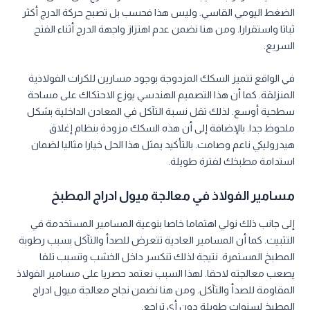
الضغط اليومي القاسي. وليس هذا فحسب بل تصبح حركة الدرج أكثر
ثباتا واستقرارا. ومن هنا نضمن عدم اهتزاز واجهة الدرج أثناء الفتح
السريع.
في الواقع تتميز السكك المزدوجة بوجود مسارين للكرات الفولاذية
المنزلقة. كما أن هذا التصميم الهندسي يوزع الاحتكاك على مساحة
سطحية أوسع. لذلك تقل نسبة التآكل في المعادن الداخلية بشكل
ملحوظ جدا. بالإضافة إلى أن هذه السكك مزودة بنظام إغلاق
هيدروليكي ناعم وصامت. بالتأكيد يمثل هذا الحل خيارا مثاليا لضمان
استدامة مطبخك لفترة طويلة.
مسامير الفولاذ في معالجة ميول ادراج المطبخ
إلى جانب ذلك نولي اهتماما خاصا بنوعية المسامير المستخدمة في
التثبيت. كما أن المسامير العادية تتعرض للصدأ والتآكل بسبب رطوبة
المطبخ المستمرة. نتيجة لذلك تنكسر داخل الخشب وتسبب تلفا
يصعب معالجته لاحقا. لهذا السبب نعتمد حصريا على مسامير الفولاذ
المقاومة للصدأ والتآكل. ومن هنا نضمن نجاح معالجة ميول ادراج
المطبخ لسنوات طويلة دون أي تراجع.