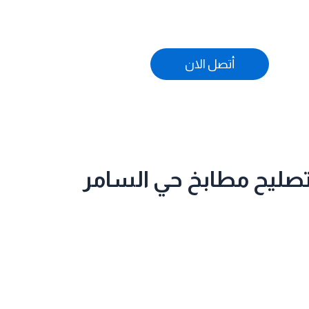
أتصل الان
صليح مطابخ حي السامر