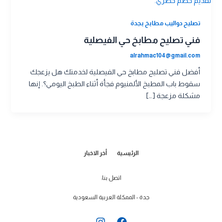
تصليح دواليب مطابخ بجدة
فني تصليح مطابخ حي الفيصلية
alrahmac104@gmail.com
أفضل فني تصليح مطابخ حي الفيصلية لخدمتك هل يزعجك
سقوط باب المطبخ الألمنيوم فجأة أثناء الطبخ اليومي؟. إنها
مشكلة مزعجة […]
الرئيسية
أخر الاخبار
اتصل بنا:
جدة - الممكلة العربية السعودية
I
F