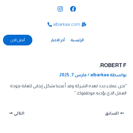
خطي
Post
I
F
لى
navigation
n
a
s
c
لمحتوى
t
e
albarkaa.com
a
b
g
o
الرئيسية
o
r
أخر الاخبار
أتصل الان
a
k
m
ROBERT F.
بواسطة
albarkaa
/
مارس 7, 2025
“نحن عملاء جدد لهذه الشركة وقد أعجبنا بشكل إيجابي للغاية بجودة
العمل الذي يؤديه موظفوك.”
السابق
التالي