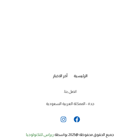
الرئيسية
أخر الاخبار
اتصل بنا:
جدة - الممكلة العربية السعودية
I
F
n
a
s
c
t
e
جميع الحقوق محفوظة @2025 بواسطة
ريراس للتكنولوجيا