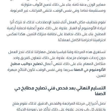
معايير الوزن بدقة تامة. بناء على ذلك، تصبح الأبواب متوازنة
ومستقيمة تماما. وفي نفس الوقت، تختفي الفراغات غير المرغوبة.
نقوم بتنظيف مكان العمل أثناء تنفيذ الإصلاحات. لذلك، لا نترك أثرا
لبرادة الألومنيوم أو الغبار. علاوة على ذلك، نضع أغطية لحماية أرضية
المطبخ. بناء على ذلك، نحافظ على نظافة منزلك الثمين. هكذا تعكس
احترافيتنا احترامنا الكامل لعملائنا.
تستغرق هذه المرحلة وقتا قياسيا بفضل مهاراتنا. لذلك، ننجز العمل
دون إحداث ضوضاء مزعجة. علاوة على ذلك، نتعاون كفريق واحد
متكامل المهام. بناء على ذلك، تنتهي أعمال
تصليح دواليب مطبخ
الألومنيوم حي الصفا
سريعا. وفي نفس الوقت، تكون النتائج مبهرة
للعين.
التسليم النهائي بعد فحص فني تصليح مطابخ حي
الصفا
نصل أخيرا إلى مرحلة المراجعة والفحص الدقيق. لذلك، نقوم بفتح
وإغلاق كل باب ودرج. علاوة على ذلك، نتأكد من نعومة الحركة