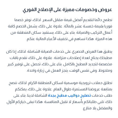
عروض وخصومات مميزة على الإصلاح الفوري
نطمح دائما لتقديم أفضل قيمة مقابل السعر. لذلك، نوفر خصما
فوريا بقيمة خمسة عشر بالمائة. علاوة على ذلك، يشمل الخصم كافة
أعمال التركيب والصيانة. بناء على ذلك، يستفيد سكان المنطقة من
هذه الميزة. هكذا نساهم في تخفيف الأعباء المالية عنكم.
يطبق هذا العرض الحصري على خدمات الصيانة الشاملة. لذلك، إذا كان
مطبخك يحتاج لعدة إصلاحات متزامنة. علاوة على ذلك، نقدم باقات
مخصصة لتجديد المطبخ بالكامل. بناء على ذلك، تحصل على توفير كبير
وملحوظ. وفي نفس الوقت، ينجز العمل في زيارة واحدة.
نطلق حملات ترويجية موسمية لسكان المنطقة الكرام. لذلك، ننصح
بمتابعة عروضنا المستمرة طوال العام. علاوة على ذلك، يمكنكم
طلب خدمات
تصليح دواليب مطبخ بجدة
الشاملة لدينا. بناء على
ذلك، نلبي طلباتكم بأسعار لا تقبل المنافسة. هكذا نبقى خياركم الأول
والمفضل بلا منازع.