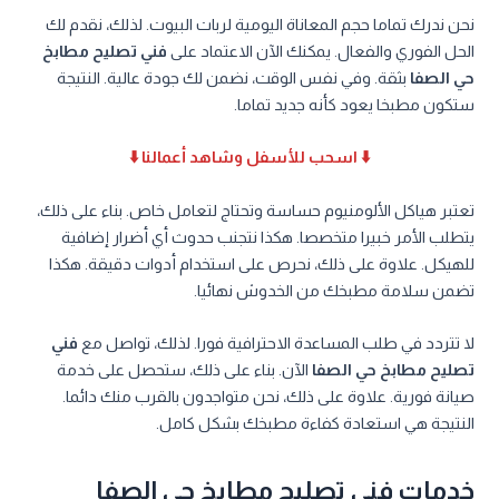
نحن ندرك تماما حجم المعاناة اليومية لربات البيوت. لذلك، نقدم لك
الحل الفوري والفعال. يمكنك الآن الاعتماد على
فني تصليح مطابخ
حي الصفا
بثقة. وفي نفس الوقت، نضمن لك جودة عالية. النتيجة
ستكون مطبخا يعود كأنه جديد تماما.
⬇️ اسحب للأسفل وشاهد أعمالنا ⬇️
تعتبر هياكل الألومنيوم حساسة وتحتاج لتعامل خاص. بناء على ذلك،
يتطلب الأمر خبيرا متخصصا. هكذا نتجنب حدوث أي أضرار إضافية
للهيكل. علاوة على ذلك، نحرص على استخدام أدوات دقيقة. هكذا
تضمن سلامة مطبخك من الخدوش نهائيا.
لا تتردد في طلب المساعدة الاحترافية فورا. لذلك، تواصل مع
فني
تصليح مطابخ حي الصفا
الآن. بناء على ذلك، ستحصل على خدمة
صيانة فورية. علاوة على ذلك، نحن متواجدون بالقرب منك دائما.
النتيجة هي استعادة كفاءة مطبخك بشكل كامل.
خدمات فني تصليح مطابخ حي الصفا