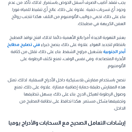
يجب تفقد أنابيب الصرف أسفل الحوض باستمرار. لذلك، تأكد من عدم
وجود أي تسربات خفية. علاوة على ذلك، عالج أي تنقيط للمياه فورا.
بناء على ذلك، تحمي دواليب الألومنيوم من التلف. هكذا تتجنب روائح
العفن الكريهة في مطبخك.
يعتبر التهوية الجيدة أمرا بالغ الأهمية دائما. لذلك، افتح نوافذ المطبخ
بانتظام لتجديد الهواء. علاوة على ذلك، ينصح خبراء
فني تصليح مطابخ
أبحر الجنوبية
بتشغيل مراوح الشفط. بناء على ذلك، تقلل من كثافة
الأبخرة المتصاعدة. وفي نفس الوقت، تمنع تكثف الرطوبة على
الألومنيوم.
ننصح باستخدام مفارش بلاستيكية داخل الأدراج السفلية. لذلك، تمثل
هذه المفارش طبقة حماية إضافية ممتازة. علاوة على ذلك، تمنع
وصول الرطوبة لهيكل الدرج. بناء على ذلك، يسهل تنظيفها
وتجفيفها بشكل مستمر. هكذا تحافظ على نظافة المطبخ من
الداخل.
إرشادات التعامل الصحيح مع السحابات والأدراج يوميا