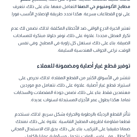
مطابخ الألومنيوم حي الصفا
التعامل معها. بناء على ذلك، نتعرف
على نوع القطاعات بسرعة. هكذا نحدد طريقة الإصلاح الأنسب فورا.
تعتبر الخبرة الدرع الواقي ضد الأخطاء المكلفة. لذلك، نضمن لك عدم
تكرار العطل مجددا. علاوة على ذلك، نوفر حلولا مبتكرة للمساحات
الضيقة. بناء على ذلك، نستغل كل زاوية في المطبخ. وفي نفس
الوقت، نراعي الجوانب الهندسية السليمة.
توفير قطع غيار أصلية ومضمونة للعملاء
تنتشر في الأسواق الكثير من القطع المقلدة. لذلك، نحرص على
استيراد قطع غيار أصلية. علاوة على ذلك، نتعامل مع موردين
معتمدين فقط. بناء على ذلك، نضمن جودة المفصلات والسحابات
تماما. هكذا يطول عمر الأجزاء المستبدلة لسنوات عديدة.
تتأثر القطع الرديئة بالرطوبة والحرارة بشكل سريع. لذلك، نستخدم
قطعا مقاومة لظروف المطبخ القاسية. علاوة على ذلك، نمنحك
ضمانا حقيقيا على التركيب. بناء على ذلك، يحق لك الاستبدال المجاني
للأعطال. وفي نفس الوقت، نتحمل مسؤولية عملنا بالكامل.