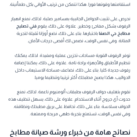
استقامتها وقوتها فورا. هكذا تتمكن من ترتيب الأواني بكل طمأنينة.
نحرص على تثبيت الحوامل الجانبية بمسامير صلبة. لذلك، نمنع انهيار
الرفوف بشكل مفاجئ وخطير. علاوة على ذلك، يقوم
فني تصليح
مطابخ حي الصفا
باختبارها. بناء على ذلك، نضع أوزانا ثقيلة لتجربة
المتانة. وفي نفس الوقت، نضمن لك أقصى درجات الأمان.
توفر الرفوف القوية مساحات تخزين عملية ومفيدة. لذلك، يمكنك
تنظيم الأطباق والأجهزة براحة تامة. علاوة على ذلك، يمكننا إضافة
رفوف جديدة كليا. بناء على ذلك، نضاعف مساحة الاستيعاب داخل
الدواليب. هكذا يصبح مطبخك أكثر ترتيبا وتنظيما يوميا.
نقوم بتغليف حواف الرفوف بطبقات ألومنيوم ناعمة. لذلك، نمنع
حدوث أي جروح أثناء الاستخدام. علاوة على ذلك، يسهل تنظيف هذه
الحواف بسلاسة. بناء على ذلك، تحافظ على بريق مطبخك ونظافته.
وفي نفس الوقت، تستمتع بتجربة طهي مريحة وممتعة.
نصائح هامة من خبراء ورشة صيانة مطابخ