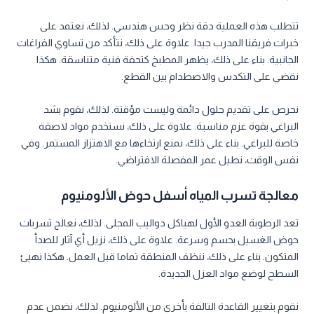
تتطلب هذه العملية دقة نظر وحس هندسي. لذلك، نعتمد على
خبرات فريقنا المدرب جيدا. علاوة على ذلك، نتأكد من تساوي الفراغات
الجانبية. بناء على ذلك، يظهر المطبخ كتحفة فنية متناسقة. هكذا
نقضي على التكدس والاصطدام بين القطع.
نحرص على تقديم حلول دائمة وليست مؤقتة. لذلك، نقوم بشد
البراغي بقوة عزم مناسبة. علاوة على ذلك، نستخدم مواد لاصقة
خاصة للبراغي. بناء على ذلك، نمنع ارتخاءها مع الاهتزاز المستمر. وفي
نفس الوقت، نطيل عمر المفصلة الافتراضي.
معالجة تسرب المياه أسفل حوض الألومنيوم
تعد الرطوبة العدو الأول لهياكل دواليب المجلى. لذلك، نعالج تسربات
حوض الغسيل بحسم وسرعة. علاوة على ذلك، نزيل أي آثار للصدأ
المتكون. بناء على ذلك، ننظف المنطقة تماما قبل العمل. هكذا نهيئ
السطح لوضع مواد العزل الجديدة.
نقوم بتغيير القاعدة التالفة بأخرى من الألومنيوم. لذلك، نضمن عدم