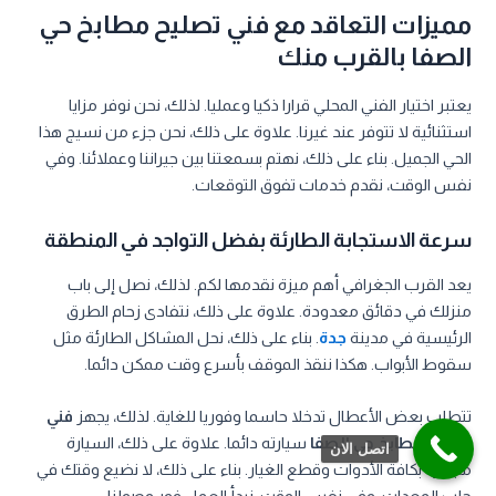
مميزات التعاقد مع فني تصليح مطابخ حي
الصفا بالقرب منك
يعتبر اختيار الفني المحلي قرارا ذكيا وعمليا. لذلك، نحن نوفر مزايا
استثنائية لا تتوفر عند غيرنا. علاوة على ذلك، نحن جزء من نسيج هذا
الحي الجميل. بناء على ذلك، نهتم بسمعتنا بين جيراننا وعملائنا. وفي
نفس الوقت، نقدم خدمات تفوق التوقعات.
سرعة الاستجابة الطارئة بفضل التواجد في المنطقة
يعد القرب الجغرافي أهم ميزة نقدمها لكم. لذلك، نصل إلى باب
منزلك في دقائق معدودة. علاوة على ذلك، نتفادى زحام الطرق
الرئيسية في مدينة
جدة
. بناء على ذلك، نحل المشاكل الطارئة مثل
سقوط الأبواب. هكذا ننقذ الموقف بأسرع وقت ممكن دائما.
تتطلب بعض الأعطال تدخلا حاسما وفوريا للغاية. لذلك، يجهز
فني
تصليح مطابخ حي الصفا
سيارته دائما. علاوة على ذلك، السيارة
اتصل الان
مجهزة بكافة الأدوات وقطع الغيار. بناء على ذلك، لا نضيع وقتك في