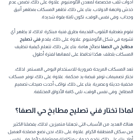
أدوات ثقب مخصصة لمعدن الألومنيوم. علاوة على ذلك، نضمن عدم
خدش واجهة الدولاب. بناء على ذلك، تظهر المسكات بمظهر أنيق
وجذاب. وفي نفس الوقت، تكون ثابتة بقوة شديدة.
نقوم بتغطية الثقوب القديمة بطرق فنية مبتكرة. لذلك، لا يظهر أي
تشويه في شكل الألومنيوم. علاوة على ذلك، يقدم
فني تصليح
مطابخ حي الصفا
نصائح هامة. بناء على ذلك، تتعلم كيفية تنظيف
المسكات بلطف. هكذا تحافظ على لمعانها لفترة أطول.
تعد المسكات المريحة ضرورية للاستخدام اليومي المستمر. لذلك،
نختار تصميمات توفر قبضة يد محكمة. علاوة على ذلك، نوفر مسكات
مخفية حديثة وعصرية. بناء على ذلك، نواكب أحدث صيحات تصميم
المطابخ. وفي نفس الوقت، نلبي كافة الأذواق المختلفة.
لماذا تختار فني تصليح مطابخ حي الصفا؟
هناك العديد من الأسباب التي تجعلنا متميزين. لذلك، يفضلنا الكثير
من سكان المنطقة الكرام. علاوة على ذلك، نحن نضع مصلحة العميل
أولا. بناء على ذلك، نقدم خدمات متكاملة وموثوقة دائما. وفي نفس