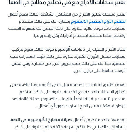
تغيير سحابات الأدراج مع فني تصليح مطابخ حي الصفا
تعتبر مشكلة تعليق الأدراج من المشاكل الشائعة. لذلك، نقدم أعمال
تصليح ادراج المطبخ الالمنيوم
بمهارة. بناء على ذلك، نستخدم
سحابات ذات جودة عالية. علاوة على ذلك، نضمن لك سهولة السحب
والدفع. هكذا تستعيد استخدام أدراجك بكل راحة يوميا.
تحتاج الأدراج الثقيلة إلى دعامات ألومنيوم قوية. لذلك، نقوم بتركيب
سحابات تتحمل الأوزان الكبيرة. علاوة على ذلك، نثبت المسارات بدقة
متناهية جدا. بناء على ذلك، نمنع خروج الدرج من مساره. وفي نفس
الوقت، نحافظ على توازن الدرج.
نهتم بتطبيق القياسات الصحيحة قبل قص الألومنيوم. لذلك، نضمن
تطابق السحابات الجديدة مع القديمة. علاوة على ذلك، نستخدم
مسامير تثبيت غير قابلة للصدأ. بناء على ذلك، نوفر حماية فائقة ضد
الرطوبة. هكذا يعيش الدرج لسنوات دون أي أعطال.
نقدم هذه الخدمة ضمن أعمال
صيانة مطابخ الألومنيوم حي الصفا
الشاملة. لذلك، نلبي طلباتكم بسرعة فائقة دائما. علاوة على ذلك،