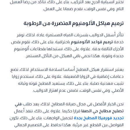
نختبر انسيابية الدرج بعد التركيب. بناء على ذلك، نتأكد من رضا العميل
التام. وفي نفس الوقت، نقدم ضمانا على العمل.
ترميم هياكل الألومنيوم المتضررة من الرطوبة
تتأثر أسفل الدواليب بتسربات المياه المستمرة عادة. لذلك، نوفر
خدمة
ترميم قواعد الألومنيوم
باحترافية. بناء على ذلك، نقوم بقص
الأجزاء التالفة بدقة. علاوة على ذلك، نستبدلها بقطاعات ألومنيوم
جديدة وقوية. هكذا نحمي باقي الهيكل من التآكل المستمر.
يعتبر استقرار هيكل المطبخ أساسا لسلامة الاستخدام. لذلك، نضع
دعامات إضافية في الزوايا الضعيفة. علاوة على ذلك، نستخدم زوايا
تثبيت معدنية صلبة. بناء على ذلك، يستعيد المطبخ قوته وثباته
الأصلي. وفي نفس الوقت، نضمن عدم اهتزاز الدواليب.
نحن الخيار الأفضل في مجال صيانة المطابخ. لذلك، يعد طلب
فني
تصليح مطابخ حي الصفا
قرارا حكيما. علاوة على ذلك، ننفذ أعمال
تجديد فورميكا المطبخ بجدة
لتجميل الواجهات. بناء على ذلك، تكون
الفواصل بين القطع غير مرئية. هكذا نحافظ على التصميم الجمالي