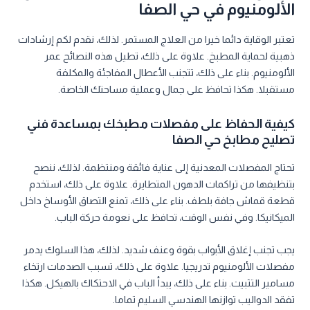
الألومنيوم في حي الصفا
تعتبر الوقاية دائما خيرا من العلاج المستمر. لذلك، نقدم لكم إرشادات
ذهبية لحماية المطبخ. علاوة على ذلك، تطيل هذه النصائح عمر
الألومنيوم. بناء على ذلك، تتجنب الأعطال المفاجئة والمكلفة
مستقبلا. هكذا تحافظ على جمال وعملية مساحتك الخاصة.
كيفية الحفاظ على مفصلات مطبخك بمساعدة فني
تصليح مطابخ حي الصفا
تحتاج المفصلات المعدنية إلى عناية فائقة ومنتظمة. لذلك، ننصح
بتنظيفها من تراكمات الدهون المتطايرة. علاوة على ذلك، استخدم
قطعة قماش جافة بلطف. بناء على ذلك، تمنع التصاق الأوساخ داخل
الميكانيكا. وفي نفس الوقت، تحافظ على نعومة حركة الباب.
يجب تجنب إغلاق الأبواب بقوة وعنف شديد. لذلك، هذا السلوك يدمر
مفصلات الألومنيوم تدريجيا. علاوة على ذلك، تسبب الصدمات ارتخاء
مسامير التثبيت. بناء على ذلك، يبدأ الباب في الاحتكاك بالهيكل. هكذا
تفقد الدواليب توازنها الهندسي السليم تماما.