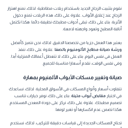
نقوم بتثبيت الزجاج الجديد باستخدام ربلات مطاطية. لذلك، نمنع اهتزاز
الزجاج عند إغلاق الأبواب. علاوة على ذلك، هذه الربلات تمنع دخول
الأتربة. بناء على ذلك، تبقى أدوات مطبخك نظيفة دائما. هكذا تكتمل
أناقة المطبخ وتعود واجهته لامعة.
يعتبر هذا العمل جزءا من تخصصنا الدقيق. لذلك، نحن نتميز كأفضل
ورشة صيانة مطابخ الألومنيوم بالصفا
. علاوة على ذلك، ننفذ
العمل في نفس اليوم. بناء على ذلك، لا تتعطل أعمالك المنزلية أبدا.
وفي نفس الوقت، نقدم أسعارا مناسبة للجميع.
صيانة وتغيير مسكات الأبواب الألمنيوم بمهارة
تتفاوت أسعار وأنواع المسكات في الأسواق المحلية. لذلك، نساعدك
في اختيار
مقابض أبواب متينة
. بناء على ذلك، نوفر خيارات تناسب
تصميم مطبخك. علاوة على ذلك، نركز على جودة المعدن المستخدم.
هكذا تضمن عدم انكسارها أو تغير لونها.
تحتاج المسكات الجديدة إلى قياسات دقيقة للتركيب. لذلك، نستخدم