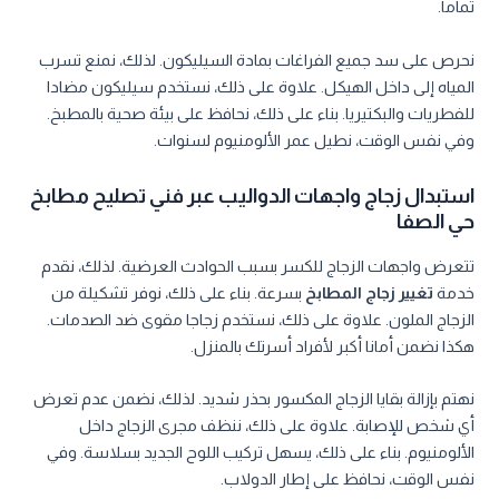
تماما.
نحرص على سد جميع الفراغات بمادة السيليكون. لذلك، نمنع تسرب
المياه إلى داخل الهيكل. علاوة على ذلك، نستخدم سيليكون مضادا
للفطريات والبكتيريا. بناء على ذلك، نحافظ على بيئة صحية بالمطبخ.
وفي نفس الوقت، نطيل عمر الألومنيوم لسنوات.
استبدال زجاج واجهات الدواليب عبر فني تصليح مطابخ
حي الصفا
تتعرض واجهات الزجاج للكسر بسبب الحوادث العرضية. لذلك، نقدم
خدمة
تغيير زجاج المطابخ
بسرعة. بناء على ذلك، نوفر تشكيلة من
الزجاج الملون. علاوة على ذلك، نستخدم زجاجا مقوى ضد الصدمات.
هكذا نضمن أمانا أكبر لأفراد أسرتك بالمنزل.
نهتم بإزالة بقايا الزجاج المكسور بحذر شديد. لذلك، نضمن عدم تعرض
أي شخص للإصابة. علاوة على ذلك، ننظف مجرى الزجاج داخل
الألومنيوم. بناء على ذلك، يسهل تركيب اللوح الجديد بسلاسة. وفي
نفس الوقت، نحافظ على إطار الدولاب.