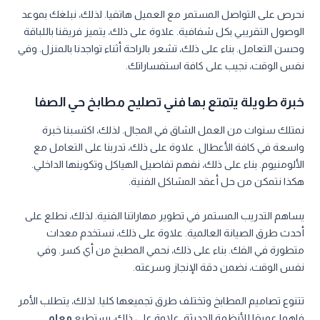
نحرص على التواصل المستمر مع العميل هاتفيا. لذلك، نبلغك بموعد
الوصول التقريبي بكل شفافية. علاوة على ذلك، يتميز فريقنا باللباقة
وحسن التعامل. بناء على ذلك، تشعر بالراحة أثناء تواجدنا بالمنزل. وفي
نفس الوقت، نجيب على كافة استفساراتك.
خبرة طويلة يتمتع بها فني تصليح مطابخ حي الصفا
نمتلك سنوات من العمل الشاق في المجال. لذلك، اكتسبنا خبرة
واسعة في كافة الأعطال. علاوة على ذلك، تدربنا على التعامل مع
الألومنيوم. بناء على ذلك، نفهم تفاصيل الهياكل وتكوينها الداخلي.
هكذا نتمكن من حل أعقد المشاكل الفنية.
يساهم التدريب المستمر في تطوير مهاراتنا الفنية. لذلك، نطلع على
أحدث طرق الصيانة العالمية. علاوة على ذلك، نستخدم معدات
متطورة في الفك. بناء على ذلك، نحمي المطبخ من أي كسر. وفي
نفس الوقت، نضمن دقة الإنجاز وسرعته.
تتنوع تصاميم المطابخ وتختلف طرق تجميعها كليا. لذلك، يتطلب الأمر
فاهما عميقا للأنظمة الحديثة. علاوة على ذلك، يستطيع
معلم