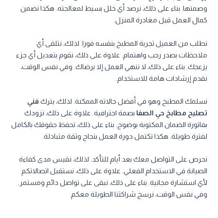
وصمتها. بناء على ذلك، نرصد أي خلل بسيط لمعالجته. هكذا نضمن
كمال العمل قبل مغادرة المنزل.
نطلب من العميل تجربة المطبخ بنفسه فورا. لذلك، نتلقى أي
ملاحظات بصدر رحب واهتمام. علاوة على ذلك، نقوم بتعديل أي جزء
يزعجك. بناء على ذلك، لا ننهي العمل إلا برضاك. وفي نفس الوقت،
نقدم إرشادات هامة للاستخدام.
نسلمك المطبخ وهو في أفضل حالاته الممكنة. لذلك، يترك
فني
تصليح مطابخ حي الصفا
بصمة احترافية. علاوة على ذلك، نزودك
بفاتورة الضمان المكتوبة بوضوح. بناء على ذلك، تحفظ حقوقك بالكامل
لفترة طويلة. هكذا تكتمل دورة العمل بنجاح وثقة متبادلة.
نحرص على التواصل معك بعد أيام للتأكد. لذلك، نقيس مدى كفاءة
الصيانة في الاستخدام الفعلي. علاوة على ذلك، نستقبل اتصالاتكم
لأي استشارة مجانية. بناء على ذلك، نبقى على تواصل دائم ومستمر.
وفي نفس الوقت، نرسخ شراكتنا الطويلة معكم.