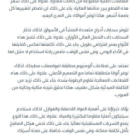
مفصلات أصلية مصنوعة من خامات ممتازة. علاوة على ذلك، سعر
هذه القطع يبرر متانتها العالية. بناء على ذلك، لن تضطر لتغييرها كل
بضعة أشهر. هكذا توفر أموالك على المدى البعيد.
تتوفر سحابات أدراج متعددة المنشأ في الأسواق. لذلك، نختار
السحابات ذات التحمل العالي للأوزان. علاوة على ذلك، تتميز هذه
الأنواع بعمر افتراضي طويل. بناء على ذلك، تكلفتها تعكس كفاءتها
في الأداء اليومي. وفي نفس الوقت، تضمن راحة استخدام لا مثيل لها.
نعتمد على قطاعات ألومنيوم مطابقة لمواصفات مطبخك. لذلك،
نوفر ألوانا متطابقة تماما مع التصميم الأصلي. علاوة على ذلك، هذه
القطاعات المعالجة تقاوم الرطوبة بشدة. بناء على ذلك، تزيد من
التكلفة المبدئية بشكل طفيف. هكذا نحقق نتيجة مثالية وخالية من
العيوب.
يؤكد خبراؤنا على أهمية المواد اللاصقة والعوازل. لذلك، نستخدم
سيليكون أصليا مقاوما للبكتيريا والمياه. علاوة على ذلك، هذا النوع
يمنع التسربات المستقبلية نهائيا. بناء على ذلك، تحمي هيكل المطبخ
بأقل تكلفة ممكنة. وفي نفس الوقت، تحافظ على صحة أسرتك.