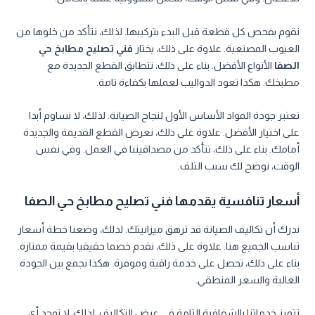
نقوم بفحص كل قطعة قبل البدء بتركيبها. لذلك، نتأكد من خلوها من
العيوب المصنعية. علاوة على ذلك، يختار
فني تصليح مطابخ حي
الصفا
الأنواع الأفضل. بناء على ذلك، تتطابق القطع الجديدة مع
مطبخك. هكذا تعود الدواليب لعملها بكفاءة تامة.
تعتبر جودة المواد الأساس الأول لنجاح الصيانة. لذلك، لا نساوم أبدا
على اختيار الأفضل. علاوة على ذلك، نعرض القطع القديمة والجديدة
أمامك. بناء على ذلك، تتأكد من مصداقيتنا في العمل. وفي نفس
الوقت، نوضح لك سبب التلف.
أسعار تنافسية يقدمها فني تصليح مطابخ حي الصفا
ندرك أن تكاليف الصيانة قد ترهق ميزانيتك. لذلك، وضعنا خطة أسعار
تناسب الجميع هنا. علاوة على ذلك، نقدم خصما حقيقيا بقيمة ممتازة.
بناء على ذلك، تحصل على خدمة راقية وموفرة. هكذا نجمع بين الجودة
العالية والسعر المنطقي.
تتميز خدماتنا بالشفافية التامة في عرض التكاليف. لذلك، لا توجد أي