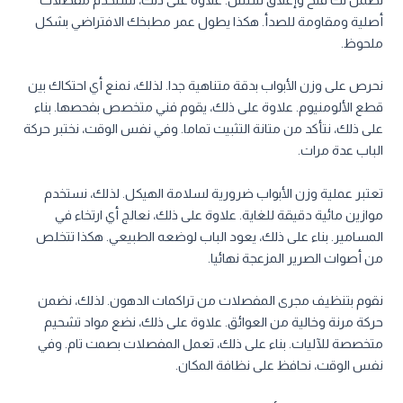
نضمن لك فتح وإغلاق سلس. علاوة على ذلك، نستخدم مفصلات
أصلية ومقاومة للصدأ. هكذا يطول عمر مطبخك الافتراضي بشكل
ملحوظ.
نحرص على وزن الأبواب بدقة متناهية جدا. لذلك، نمنع أي احتكاك بين
قطع الألومنيوم. علاوة على ذلك، يقوم فني متخصص بفحصها. بناء
على ذلك، نتأكد من متانة التثبيت تماما. وفي نفس الوقت، نختبر حركة
الباب عدة مرات.
تعتبر عملية وزن الأبواب ضرورية لسلامة الهيكل. لذلك، نستخدم
موازين مائية دقيقة للغاية. علاوة على ذلك، نعالج أي ارتخاء في
المسامير. بناء على ذلك، يعود الباب لوضعه الطبيعي. هكذا تتخلص
من أصوات الصرير المزعجة نهائيا.
نقوم بتنظيف مجرى المفصلات من تراكمات الدهون. لذلك، نضمن
حركة مرنة وخالية من العوائق. علاوة على ذلك، نضع مواد تشحيم
متخصصة للآليات. بناء على ذلك، تعمل المفصلات بصمت تام. وفي
نفس الوقت، نحافظ على نظافة المكان.