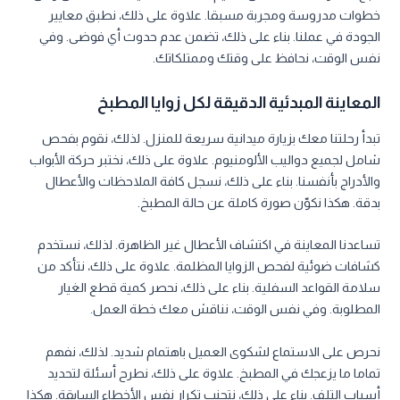
خطوات مدروسة ومجربة مسبقا. علاوة على ذلك، نطبق معايير
الجودة في عملنا. بناء على ذلك، تضمن عدم حدوث أي فوضى. وفي
نفس الوقت، نحافظ على وقتك وممتلكاتك.
المعاينة المبدئية الدقيقة لكل زوايا المطبخ
تبدأ رحلتنا معك بزيارة ميدانية سريعة للمنزل. لذلك، نقوم بفحص
شامل لجميع دواليب الألومنيوم. علاوة على ذلك، نختبر حركة الأبواب
والأدراج بأنفسنا. بناء على ذلك، نسجل كافة الملاحظات والأعطال
بدقة. هكذا نكوّن صورة كاملة عن حالة المطبخ.
تساعدنا المعاينة في اكتشاف الأعطال غير الظاهرة. لذلك، نستخدم
كشافات ضوئية لفحص الزوايا المظلمة. علاوة على ذلك، نتأكد من
سلامة القواعد السفلية. بناء على ذلك، نحصر كمية قطع الغيار
المطلوبة. وفي نفس الوقت، نناقش معك خطة العمل.
نحرص على الاستماع لشكوى العميل باهتمام شديد. لذلك، نفهم
تماما ما يزعجك في المطبخ. علاوة على ذلك، نطرح أسئلة لتحديد
أسباب التلف. بناء على ذلك، نتجنب تكرار نفس الأخطاء السابقة. هكذا