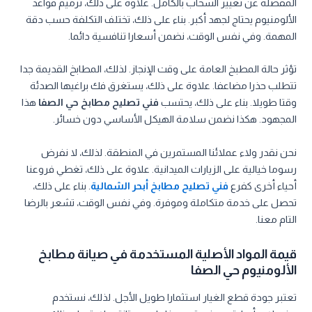
المفصلة عن تغيير السحاب بالكامل. علاوة على ذلك، ترميم قواعد
الألومنيوم يحتاج لجهد أكبر. بناء على ذلك، تختلف التكلفة حسب دقة
المهمة. وفي نفس الوقت، نضمن أسعارا تنافسية دائما.
تؤثر حالة المطبخ العامة على وقت الإنجاز. لذلك، المطابخ القديمة جدا
تتطلب حذرا مضاعفا. علاوة على ذلك، يستغرق فك براغيها الصدئة
وقتا طويلا. بناء على ذلك، يحتسب
فني تصليح مطابخ حي الصفا
هذا
المجهود. هكذا نضمن سلامة الهيكل الأساسي دون خسائر.
نحن نقدر ولاء عملائنا المستمرين في المنطقة. لذلك، لا نفرض
رسوما خيالية على الزيارات الميدانية. علاوة على ذلك، تغطي فروعنا
أحياء أخرى كفرع
فني تصليح مطابخ أبحر الشمالية
. بناء على ذلك،
تحصل على خدمة متكاملة وموفرة. وفي نفس الوقت، تشعر بالرضا
التام معنا.
قيمة المواد الأصلية المستخدمة في صيانة مطابخ
الألومنيوم حي الصفا
تعتبر جودة قطع الغيار استثمارا طويل الأجل. لذلك، نستخدم