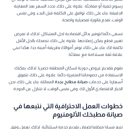
رسوم خفية أو مفاجئة. علاوة على ذلك، نحدد السعر بعد المعاينة
الدقيقة. بناء على ذلك، توافق على التكلفة قبل البدء. وفي نفس
الوقت، نقدم فاتورة تفصيلية واضحة.
نسعى دائما لتوفير بدائل اقتصادية لحل المشاكل. لذلك، لا نفرض
تغيير قطع يمكن إصلاحها. علاوة على ذلك، ننصحك بالحل الأقل
تكلفة لك. بناء على ذلك، نوفر أموالك بطريقة أمينة جدا. هكذا نبني
علاقة ثقة مستدامة مع عملائنا.
نقوم بتقديم عروض دورية لسكان المنطقة حصريا. لذلك، يمكنك
الاستفادة من خصوماتنا المتميزة دائما. علاوة على ذلك، تتفوق
أسعارنا على خدمات
صيانة مطابخ بجدة
المماثلة. بناء على ذلك، نحن
الخيار الاقتصادي الأول لك. وفي نفس الوقت، لا نتنازل عن الجودة.
خطوات العمل الاحترافية التي نتبعها في
صيانة مطبخك الألومنيوم
نتبع مسارا منظما لضمان تقديم خدمة استثنائية. لذلك، نعمل وفق