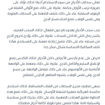
تعاني سحابات الأدراج من سوء الاستخدام أحيانا. لذلك، نؤكد على
ضرورة ترتيب الأوزان بحكمة. علاوة على ذلك، ضع الأواني الثقيلة في
الرفوف السفلية. بناء على ذلك، تخفف الضغط على السحابات العلوية.
وفي نفس الوقت، تمنع انحناء مسار الدرج.
يجب سحب الأدراج بهدوء تام دون انفعال. لذلك، السحب العنيف
يكسر رمان البلي الداخلي للسحاب. علاوة على ذلك، يؤدي لخروج الدرج
من مساره. بناء على ذلك، تصبح إعادته صعبة على المستخدم. هكذا
تتلف الميكانيكا الحساسة بشكل مبكر جدا.
احرص على عدم تكديس الأغراض داخل الأدراج. لذلك، التكدس يمنع
الإغلاق السليم والكامل للدرج. علاوة على ذلك، يضغط على الواجهة
الأمامية من الألومنيوم. بناء على ذلك، تنفصل الواجهة عن جسم
الدرج. وفي نفس الوقت، يتشوه المظهر الخارجي للمطبخ.
ينبغي تنظيف مجرى السحابات من الفتات المتساقط. لذلك، استخدم
مكنسة كهربائية صغيرة لشفط الأوساخ. علاوة على ذلك، تمنع هذه
الخطوة تعليق العجلات الصغيرة. بناء على ذلك، يتحرك الدرج بسلاسة
وانسيابية تامة. هكذا تضمن عمرا طويلا لكافة أدراج مطبخك.