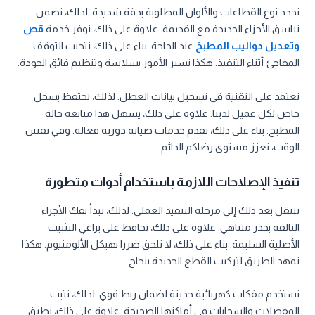
نحدد نوع القطاعات والألوان المطلوبة بدقة شديدة. لذلك، نضمن
تناسق الأجزاء الجديدة مع القديمة. علاوة على ذلك، نوفر خدمة
قص
وتعديل دواليب المطبخ
عند الحاجة. بناء على ذلك، نتجنب التوقف
المفاجئ أثناء التنفيذ. هكذا تسير الأمور بسلاسة وتنظيم فائق الجودة.
نعتمد على التقنية في تسجيل بيانات العطل. لذلك، نحتفظ بسجل
خاص لكل عميل لدينا. علاوة على ذلك، يسهل هذا متابعة حالة
المطبخ. بناء على ذلك، نقدم خدمات صيانة دورية فعالة. وفي نفس
الوقت، نعزز مستوى رضاكم الدائم.
تنفيذ الإصلاحات اللازمة باستخدام أدوات متطورة
ننتقل بعد ذلك إلى مرحلة التنفيذ العملي. لذلك، نبدأ بفك الأجزاء
التالفة بحذر متناهي. علاوة على ذلك، نحافظ على براغي التثبيت
الأصلية السليمة. بناء على ذلك، لا نلحق ضررا بهيكل الألومنيوم. هكذا
نمهد الطريق لتركيب القطع الجديدة بنجاح.
نستخدم مفكات كهربائية حديثة لضمان ربط قوي. لذلك، نثبت
المفصلات والسحابات في أماكنها الصحيحة. علاوة على ذلك، نطبق