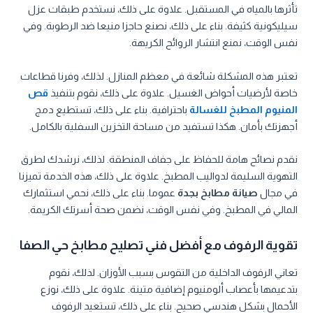
تأثرها بالمياه في المستقبل. علاوة على ذلك، نستخدم طبقات عزل
سيليكونية كثيفة. بناء على ذلك، نصنع حاجزا منيعا ضد الرطوبة. وفي
نفس الوقت، نمنع انتشار الروائح الكريهة.
تعتبر هذه المشكلة شائعة في معظم المنازل. لذلك، وفرنا قطاعات
خاصة لأرضيات أحواض الغسيل. علاوة على ذلك، نقوم بتنفيذ
قص
المنيوم المطبخ للغسالة
باحترافية. بناء على ذلك، تستطيع دمج
أجهزتك بأمان. هكذا تستفيد من مساحة التخزين السفلية بالكامل.
نقدم نصائح هامة للحفاظ على جفاف المنطقة. لذلك، نرشدك لطرق
التهوية السليمة لدواليب المطبخ. علاوة على ذلك، هذه الخدمة تميزنا
في مجال
صيانة مطابخ بجدة
عموما. بناء على ذلك، نحمي استثمارك
المالي في المطبخ. وفي نفس الوقت، نضمن صحة أسرتك الكريمة.
تقوية الرفوف مع أفضل فني تصليح مطابخ حي الصفا
تعاني الرفوف الداخلية من التقوس بسبب الأوزان. لذلك، نقوم
بتدعيمها بأعصاب ألومنيوم إضافية متينة. علاوة على ذلك، نوزع
الأحمال بشكل هندسي صحيح. بناء على ذلك، تستعيد الرفوف