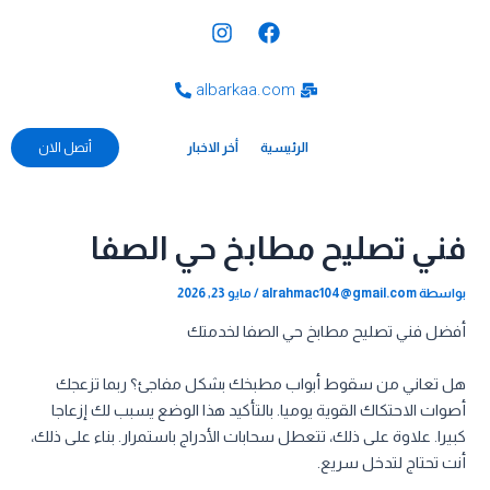
خطي
Post
I
F
لى
navigation
n
a
s
c
لمحتوى
t
e
albarkaa.com
a
b
g
o
الرئيسية
o
r
أخر الاخبار
أتصل الان
a
k
m
فني تصليح مطابخ حي الصفا
بواسطة
alrahmac104@gmail.com
/
مايو 23, 2026
أفضل فني تصليح مطابخ حي الصفا لخدمتك
هل تعاني من سقوط أبواب مطبخك بشكل مفاجئ؟ ربما تزعجك
أصوات الاحتكاك القوية يوميا. بالتأكيد هذا الوضع يسبب لك إزعاجا
كبيرا. علاوة على ذلك، تتعطل سحابات الأدراج باستمرار. بناء على ذلك،
أنت تحتاج لتدخل سريع.