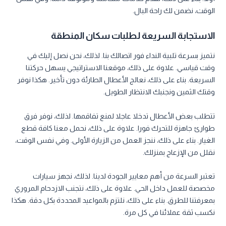
الوقت، نضمن لك راحة البال.
الاستجابة السريعة لطلبات سكان المنطقة
نتميز بسرعة تلبية النداء فور اتصالك بنا. لذلك، نحن نصل إليك في
وقت قياسي. علاوة على ذلك، موقعنا الاستراتيجي يسهل حركتنا
السريعة. بناء على ذلك، نعالج الأعطال الطارئة دون تأخير. هكذا نوفر
وقتك الثمين ونجنبك الانتظار الطويل.
تتطلب بعض الأعطال تدخلا عاجلا لمنع تفاقمها. لذلك، نوفر فرق
طوارئ جاهزة للتحرك فورا. علاوة على ذلك، نحمل معنا كافة قطع
الغيار. بناء على ذلك، ننجز العمل من الزيارة الأولى. وفي نفس الوقت،
نقلل من الإزعاج بمنزلك.
تعتبر السرعة من أهم معايير الجودة لدينا. لذلك، نجهز سيارات
مخصصة للعمل داخل الحي. علاوة على ذلك، نتجنب الازدحام المروري
بمعرفتنا للطرق. بناء على ذلك، نلتزم بالمواعيد المحددة بكل دقة. هكذا
نكسب ثقة عملائنا في كل مرة.